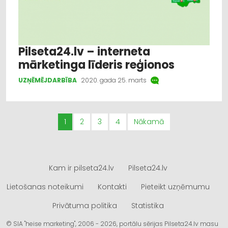
Pilseta24.lv – interneta
mārketinga līderis reģionos
UZŅĒMĒJDARBĪBA
2020. gada 25. marts
1
2
3
4
Nākamā
Kam ir pilseta24.lv
Pilseta24.lv
Lietošanas noteikumi
Kontakti
Pieteikt uzņēmumu
Privātuma politika
Statistika
© SIA "heise marketing", 2006 - 2026, portālu sērijas Pilseta24.lv masu