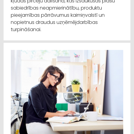
kļūdas pircēju dalīšanā, kas izsaukušas plašu
sabiedrības neapmierinātību, produktu
pieejamības pārrāvumus kaimiņvalstī un
nopietnus draudus uzņēmējdarbības
turpināšanai.