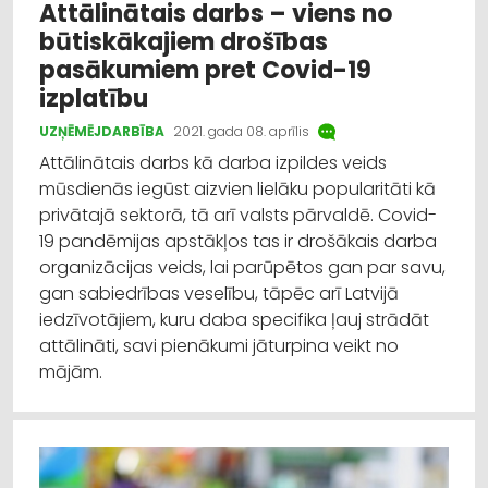
Attālinātais darbs – viens no
būtiskākajiem drošības
pasākumiem pret Covid-19
izplatību
UZŅĒMĒJDARBĪBA
2021. gada 08. aprīlis
Attālinātais darbs kā darba izpildes veids
mūsdienās iegūst aizvien lielāku popularitāti kā
privātajā sektorā, tā arī valsts pārvaldē. Covid-
19 pandēmijas apstākļos tas ir drošākais darba
organizācijas veids, lai parūpētos gan par savu,
gan sabiedrības veselību, tāpēc arī Latvijā
iedzīvotājiem, kuru daba specifika ļauj strādāt
attālināti, savi pienākumi jāturpina veikt no
mājām.