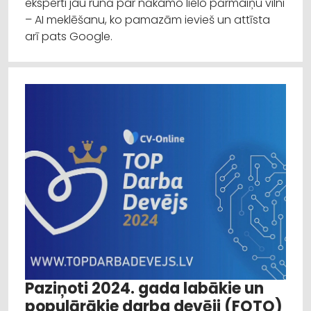
eksperti jau runā par nākamo lielo pārmaiņu vilni
– AI meklēšanu, ko pamazām ievieš un attīsta
arī pats Google.
Paziņoti 2024. gada labākie un
populārākie darba devēji (FOTO)