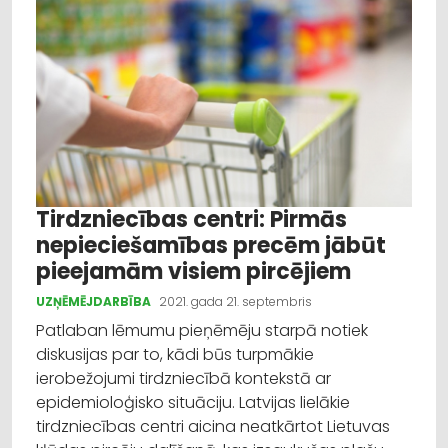
Tirdzniecības centri: Pirmās
nepieciešamības precēm jābūt
pieejamām visiem pircējiem
UZŅĒMĒJDARBĪBA
2021. gada 21. septembris
Patlaban lēmumu pieņēmēju starpā notiek
diskusijas par to, kādi būs turpmākie
ierobežojumi tirdzniecībā kontekstā ar
epidemioloģisko situāciju. Latvijas lielākie
tirdzniecības centri aicina neatkārtot Lietuvas