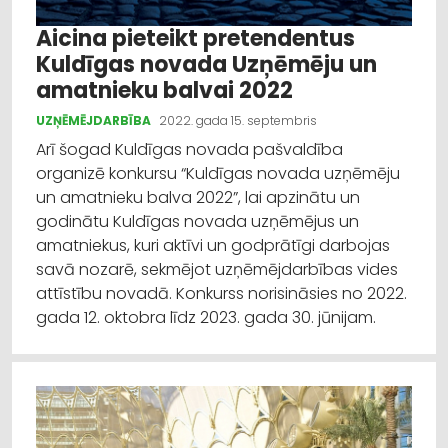
Aicina pieteikt pretendentus
Kuldīgas novada Uzņēmēju un
amatnieku balvai 2022
UZŅĒMĒJDARBĪBA
2022. gada 15. septembris
Arī šogad Kuldīgas novada pašvaldība
organizē konkursu “Kuldīgas novada uzņēmēju
un amatnieku balva 2022”, lai apzinātu un
godinātu Kuldīgas novada uzņēmējus un
amatniekus, kuri aktīvi un godprātīgi darbojas
savā nozarē, sekmējot uzņēmējdarbības vides
attīstību novadā. Konkurss norisināsies no 2022.
gada 12. oktobra līdz 2023. gada 30. jūnijam.