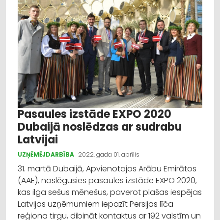
Pasaules izstāde EXPO 2020
Dubaijā noslēdzas ar sudrabu
Latvijai
UZŅĒMĒJDARBĪBA
2022. gada 01. aprīlis
31. martā Dubaijā, Apvienotajos Arābu Emirātos
(AAE), noslēgusies pasaules izstāde EXPO 2020,
kas ilga sešus mēnešus, paverot plašas iespējas
Latvijas uzņēmumiem iepazīt Persijas līča
reģiona tirgu, dibināt kontaktus ar 192 valstīm un