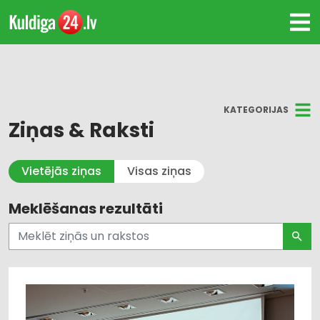
KATEGORIJAS
Ziņas & Raksti
Visi
Vietējās ziņas
Visas ziņas
Kultūra un Izklaide
Meklēšanas rezultāti
Dzīvesstils
Pašvaldības un valsts pārvalde
Uzņēmējdarbība