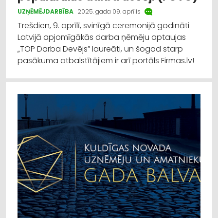
UZŅĒMĒJDARBĪBA
2025. gada 09. aprīlis
Trešdien, 9. aprīlī, svinīgā ceremonijā godināti
Latvijā apjomīgākās darba ņēmēju aptaujas
„TOP Darba Devējs” laureāti, un šogad starp
pasākuma atbalstītājiem ir arī portāls Firmas.lv!