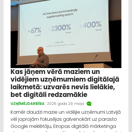
Izglītība
Veselība
Dažādi
Reklāmraksts
Profesionāļu padomi
Kas jāņem vērā maziem un
vidējiem uzņēmumiem digitālajā
laikmetā: uzvarēs nevis lielākie,
bet digitāli redzamākie
UZŅĒMĒJDARBĪBA
2026. gada 29. maijs
Kamēr daudzi mazie un vidējie uzņēmumi Latvijā
vēl joprojām fokusējas galvenokārt uz parasto
Google meklētāju, Eiropas digitālā mārketinga