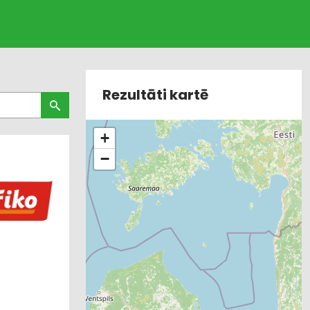
Rezultāti kartē
+
−