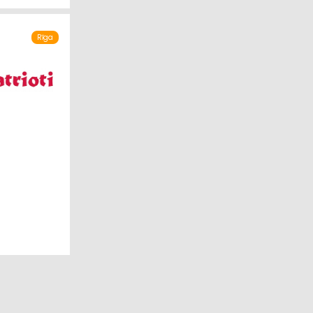
Rīga
ĪBA