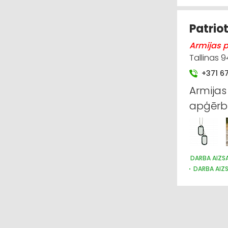
Patriot
Armijas pr
Tallinas 9
+371 6
Armijas
apģērbi,
DARBA AIZSA
DARBA AIZS
APĢĒRBI: R
SUVENĪRI, 