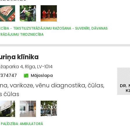
ECĪBA
TEKSTILIZSTRĀDĀJUMU RAŽOŠANA
SUVENĪRI, DĀVANAS
STRĀDĀJUMU TIRDZNIECĪBA
uriņa klīnika
aparka 4, Rīga, LV-1014
7374747
Mājaslapa
na, varikoze, vēnu diagnostika, čūlas,
s čūlas
 PALĪDZĪBA: AMBULATORĀ