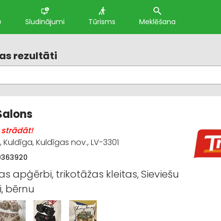
e
Sludinājumi
Tūrisms
Meklēšana
s rezultāti
 Salons
strādāt!
, Kuldīga, Kuldīgas nov., LV-3301
9363920
as apģērbi, trikotāžas kleitas, Sieviešu
, bērnu