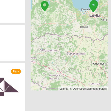
Rīga
Leaflet
| ©
OpenStreetMap
contributors