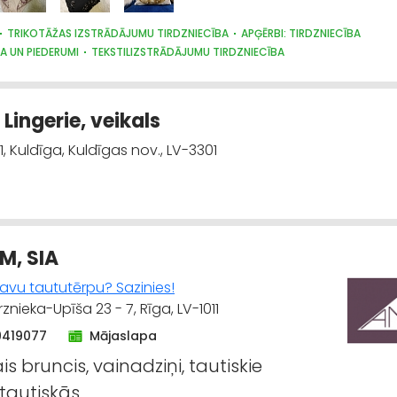
TRIKOTĀŽAS IZSTRĀDĀJUMU TIRDZNIECĪBA
APĢĒRBI: TIRDZNIECĪBA
A UN PIEDERUMI
TEKSTILIZSTRĀDĀJUMU TIRDZNIECĪBA
Lingerie, veikals
, Kuldīga, Kuldīgas nov., LV-3301
M, SIA
savu taututērpu? Sazinies!
rznieka-Upīša 23 - 7, Rīga, LV-1011
9419077
Mājaslapa
is bruncis, vainadziņi, tautiskie
 tautiskās