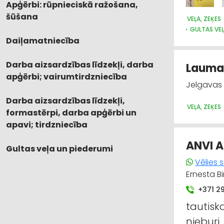
Apģērbi: rūpnieciskā ražošana,
šūšana
VEĻA, ZEĶES
GULTAS VEĻ
Daiļamatniecība
Darba aizsardzības līdzekļi, darba
Lauma 
apģērbi; vairumtirdzniecība
Jelgavas 1
Darba aizsardzības līdzekļi,
VEĻA, ZEĶES
formastērpi, darba apģērbi un
apavi; tirdzniecība
ANVI A
Gultas veļa un piederumi
Vēlies 
Ernesta Bi
+371 2
tautiska
ņieburi,