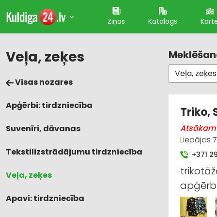
Ziņas
Katalogs
Kart
Veļa, zeķes
Meklēšana
Visas nozares
Apģērbi: tirdzniecība
Triko,
Atsākam 
Suvenīri, dāvanas
Liepājas 7
Tekstilizstrādājumu tirdzniecība
+371 2
trikotāž
Veļa, zeķes
apģērbi
Apavi: tirdzniecība