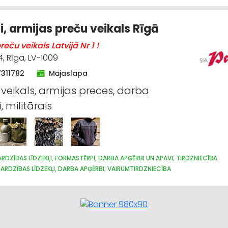
i, armijas preču veikals Rīgā
eču veikals Latvijā Nr 1 !
4, Rīga, LV-1009
7311782
Mājaslapa
 veikals, armijas preces, darba
 militārais
RDZĪBAS LĪDZEKĻI, FORMASTĒRPI, DARBA APĢĒRBI UN APAVI; TIRDZNIECĪBA
ARDZĪBAS LĪDZEKĻI, DARBA APĢĒRBI; VAIRUMTIRDZNIECĪBA
ŪPNIECISKĀ RAŽOŠANA, ŠŪŠANA
APAVI: TIRDZNIECĪBA
APĢĒRBI: TIRDZNIEC
DĀVANAS