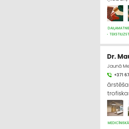
DAIĻAMATNI
TEKSTILIZ
Dr. Ma
Jaunā Mež
+371 6
ārstēša
trofiska
MEDICĪNISKĀ