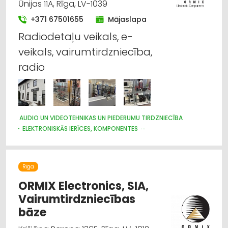
Ūnijas 11A, Rīga, LV-1039
+371 67501655
Mājaslapa
Radiodetaļu veikals, e-
veikals, vairumtirdzniecība,
radio
AUDIO UN VIDEOTEHNIKAS UN PIEDERUMU TIRDZNIECĪBA
ELEKTRONISKĀS IERĪCES, KOMPONENTES
INTERNETVEIKALI, E-KOMERCIJA
TELEKOMUNIKĀCIJAS
Rīga
ORMIX Electronics, SIA,
Vairumtirdzniecības
bāze