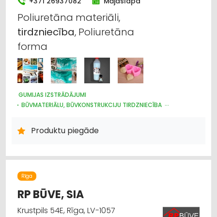
+371 26937082
Mājaslapa
Poliuretāna materiāli,
tirdzniecība
, Poliuretāna
forma
GUMIJAS IZSTRĀDĀJUMI
BŪVMATERIĀLU, BŪVKONSTRUKCIJU TIRDZNIECĪBA
BŪVMATERIĀLU, BŪVKONSTRUKCIJU RAŽOŠANA
BŪVMATERIĀLU, BŪVKONSTRUKCIJU VAIRUMTIRDZNIECĪBA
Produktu piegāde
INTERNETVEIKALI, E-KOMERCIJA
APDARES MATERIĀLI: TIRDZNIECĪBA
APDARES MATERIĀLI: VAIRUMTIRDZNIECĪBA
KRĀSAS, LAKAS, BŪVĶĪMIJA: TIRDZNIECĪBA
JUMTU SEGUMI
CELTNIECĪBAS UN REMONTA DARBI
Rīga
RP BŪVE, SIA
Krustpils 54E, Rīga, LV-1057