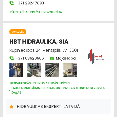
+371 29247893
RŪPNIECĪBAS PREČU TIRDZNIECĪBA
Ventspils
HBT HIDRAULIKA, SIA
Rūpniecības 24, Ventspils, LV-3601
+371 63620666
Mājaslapa
HIDRAULISKĀS UN PNEIMATISKĀS IERĪCES
LAUKSAIMNIECĪBAS TEHNIKAS UN TRAKTORTEHNIKAS REZERVES
DAĻAS
RŪPNIECISKĀS IEKĀRTAS, AUTOMATIZĀCIJA
CAURULES
METĀLAPSTRĀDE
METĀLIZSTRĀDĀJUMI
MAŠĪNBŪVE
HIDRAULIKAS EKSPERTI LATVIJĀ
ELEKTRONISKĀS IERĪCES, KOMPONENTES