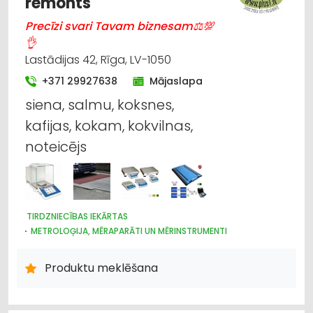
remonts
Precīzi svari Tavam biznesam⚖💯
👌
Lastādijas 42, Rīga, LV-1050
+371 29927638
Mājaslapa
siena, salmu, koksnes,
kafijas, kokam, kokvilnas,
noteicējs
TIRDZNIECĪBAS IEKĀRTAS
METROLOĢIJA, MĒRAPARĀTI UN MĒRINSTRUMENTI
NOLIKTAVU TEHNIKA UN APRĪKOJUMS
IEKRAUŠANAS UN IZKRAUŠANAS TEHNIKA
Produktu meklēšana
INTERNETVEIKALI, E-KOMERCIJA
LABORATORIJAS IEKĀRTAS UN PIEDERUMI
LAUKSAIMNIECĪBAS PAKALPOJUMI