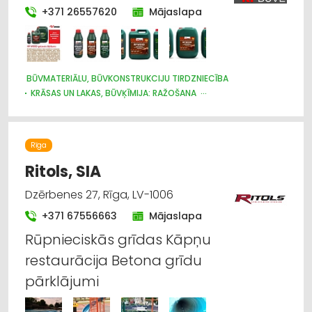
+371 26557620
Mājaslapa
BŪVMATERIĀLU, BŪVKONSTRUKCIJU TIRDZNIECĪBA
KRĀSAS UN LAKAS, BŪVĶĪMIJA: RAŽOŠANA
BŪVMATERIĀLU, BŪVKONSTRUKCIJU RAŽOŠANA
ĶĪMISKĀS PRECES
APDARES MATERIĀLI: RAŽOŠANA
VĀRTI, ŽOGI
Rīga
Ritols, SIA
Dzērbenes 27, Rīga, LV-1006
+371 67556663
Mājaslapa
Rūpnieciskās grīdas Kāpņu
restaurācija Betona grīdu
pārklājumi