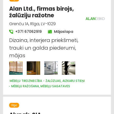
APĢĒRBI: TIRDZNIECĪBA
GLĀBŠANAS DIENESTI
Alan Ltd., firmas birojs,
GUMIJAS IZSTRĀDĀJUMI
žalūziju ražotne
INSTRUMENTU UN DARBARĪKU TIRDZNIECĪBA
INSTRUMENTU UN DARBARĪKU VAIRUMTIRDZNIECĪBA
Grenču 1A, Rīga, LV-1029
MEDICĪNAS TEHNIKA, INSTRUMENTI, PRECES UN PIEDERUMI
SPORTA UN TŪRISMA PREČU VAIRUMTIRDZNIECĪBA
+371 67062919
Mājaslapa
TIRDZNIECĪBA: NETIEŠĀ
TIRDZNIECĪBAS STARPNIEKI
Dizaina, interjera priekšmeti,
UGUNSDZĒSĪBAS UN UGUNSAIZSARDZĪBAS LĪDZEKĻI
trauki un galda piederumi,
VALSTS AIZSARDZĪBA, ARMIJA
mājas
MĒBEĻU TIRDZNIECĪBA
ŽALŪZIJAS, AIZKARU STIEŅI
MĒBEĻU RAŽOŠANA, MĒBEĻU SAGATAVES
AUDUMU UN AIZKARU TIRDZNIECĪBA
DIZAINS UN INTERJERS; PRIEKŠMETI UN PAKALPOJUMI
MARKĪZES
TRAUKI
APGAISMES TEHNIKAS TIRDZNIECĪBA
Rīga
SUVENĪRI, DĀVANAS