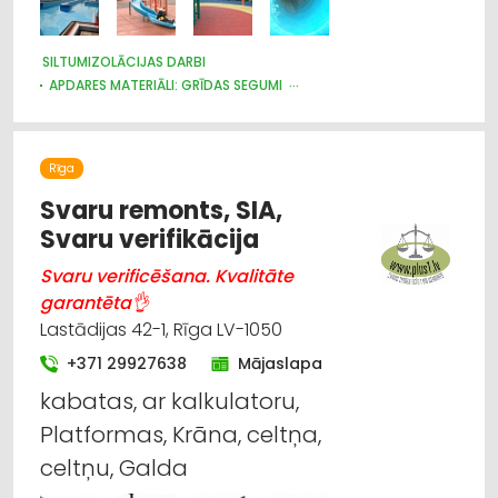
SILTUMIZOLĀCIJAS DARBI
APDARES MATERIĀLI: GRĪDAS SEGUMI
BASEINI, ŪDENSKRITUMI, STRŪKLAKAS, TO APRĪKOJUMS UN
TIRDZNIECĪBA
KRĀSAS, LAKAS, BŪVĶĪMIJA: TIRDZNIECĪBA
Rīga
KRĀSAS, LAKAS, BŪVĶĪMIJA: VAIRUMTIRDZNIECĪBA
KRĀSAS UN LAKAS, BŪVĶĪMIJA: RAŽOŠANA
APDARES DARBI
Svaru remonts, SIA,
TREPES, KĀPNES
APDARES MATERIĀLI: TIRDZNIECĪBA
Svaru verifikācija
APDARES MATERIĀLI: VAIRUMTIRDZNIECĪBA
BŪVMATERIĀLU, BŪVKONSTRUKCIJU RAŽOŠANA
Svaru verificēšana. Kvalitāte
BŪVMATERIĀLU, BŪVKONSTRUKCIJU TIRDZNIECĪBA
garantēta👌
BŪVMATERIĀLU, BŪVKONSTRUKCIJU VAIRUMTIRDZNIECĪBA
Lastādijas 42-1, Rīga LV-1050
CELTNIECĪBAS UN REMONTA DARBI
SILTUMAPGĀDE UN SILTUMTĪKLI
RESTAURĀCIJA
+371 29927638
Mājaslapa
UGUNSDZĒSĪBAS UN UGUNSAIZSARDZĪBAS LĪDZEKĻI
kabatas, ar kalkulatoru,
Platformas, Krāna, celtņa,
celtņu, Galda