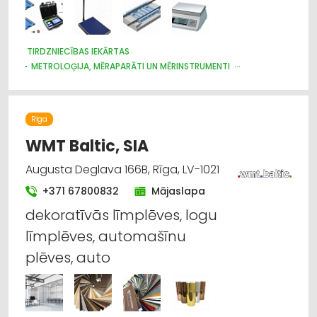
TIRDZNIECĪBAS IEKĀRTAS
METROLOĢIJA, MĒRAPARĀTI UN MĒRINSTRUMENTI
NOLIKTAVU TEHNIKA UN APRĪKOJUMS
INTERNETVEIKALI, E-KOMERCIJA
IEKRAUŠANAS UN IZKRAUŠANAS TEHNIKA
Rīga
LABORATORIJAS IEKĀRTAS UN PIEDERUMI
LAUKSAIMNIECĪBAS PAKALPOJUMI
WMT Baltic, SIA
LAUKSAIMNIECĪBAS TEHNIKAS UN TRAKTORTEHNIKAS
TIRDZNIECĪBA
Augusta Deglava 166B, Rīga, LV-1021
LAUKSAIMNIECĪBAS TEHNIKAS UN TRAKTORTEHNIKAS REZERVES
+371 67800832
Mājaslapa
DAĻAS
LAUKSAIMNIECĪBAS TEHNIKAS UN TRAKTORTEHNIKAS
dekoratīvās līmplēves, logu
LABOŠANA, REMONTS
KOKAPSTRĀDE
SADZĪVES TEHNIKAS TIRDZNIECĪBA
līmplēves, automašīnu
SADZĪVES TEHNIKAS VAIRUMTIRDZNIECĪBA
plēves, auto
MEDICĪNAS TEHNIKA, INSTRUMENTI, PRECES UN PIEDERUMI