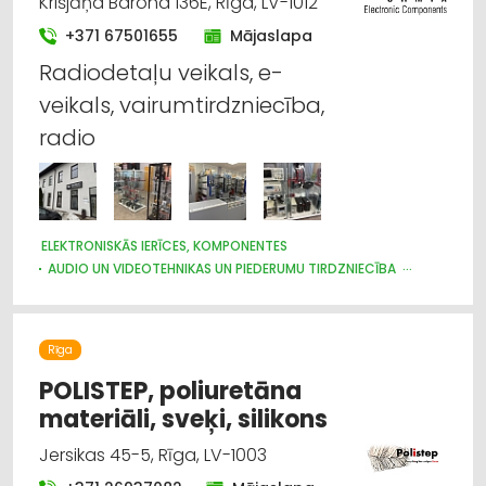
Krišjāņa Barona 136E, Rīga, LV-1012
+371 67501655
Mājaslapa
Radiodetaļu veikals, e-
veikals, vairumtirdzniecība,
radio
ELEKTRONISKĀS IERĪCES, KOMPONENTES
AUDIO UN VIDEOTEHNIKAS UN PIEDERUMU TIRDZNIECĪBA
INTERNETVEIKALI, E-KOMERCIJA
Rīga
POLISTEP, poliuretāna
materiāli, sveķi, silikons
Jersikas 45-5, Rīga, LV-1003