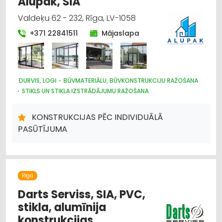
Alupak, SIA
Valdeķu 62 - 232, Rīga, LV-1058
+371 22841511
Mājaslapa
DURVIS, LOGI
BŪVMATERIĀLU, BŪVKONSTRUKCIJU RAŽOŠANA
STIKLS UN STIKLA IZSTRĀDĀJUMU RAŽOŠANA
STIKLS UN STIKLA IZSTRĀDĀJUMU TIRDZNIECĪBA
ATSLĒGAS, SLĒDZENES
KONSTRUKCIJAS PĒC INDIVIDUĀLĀ
PASŪTĪJUMA
Rīga
Darts Serviss, SIA, PVC,
stikla, alumīnija
konstrukcijas