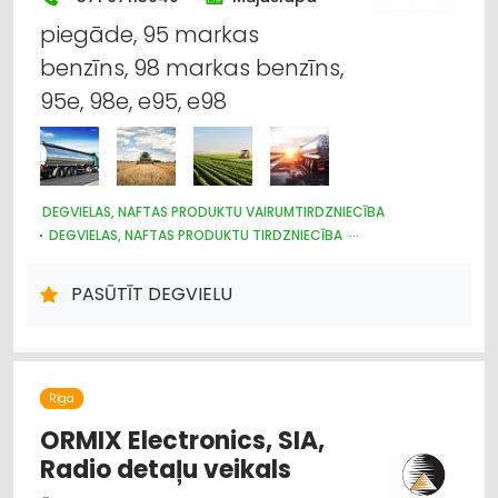
piegāde, 95 markas
benzīns, 98 markas benzīns,
95e, 98e, e95, e98
DEGVIELAS, NAFTAS PRODUKTU VAIRUMTIRDZNIECĪBA
DEGVIELAS, NAFTAS PRODUKTU TIRDZNIECĪBA
DEGVIELAS, NAFTAS PRODUKTU UZGLABĀŠANA UN
TRANSPORTĒŠANA
PASŪTĪT DEGVIELU
KURINĀMAIS
Rīga
ORMIX Electronics, SIA,
Radio detaļu veikals