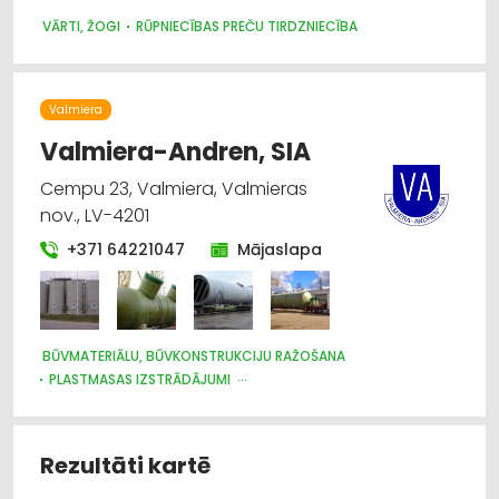
VENTILĀCIJAS UN KONDICIONĒŠANAS SISTĒMAS UN IEKĀRTAS
VĀRTI, ŽOGI
RŪPNIECĪBAS PREČU TIRDZNIECĪBA
TELPĀM
AGROĶĪMIJA, MĒSLOŠANAS LĪDZEKĻI
Valmiera
Valmiera-Andren, SIA
Cempu 23, Valmiera, Valmieras
nov., LV-4201
+371 64221047
Mājaslapa
BŪVMATERIĀLU, BŪVKONSTRUKCIJU RAŽOŠANA
PLASTMASAS IZSTRĀDĀJUMI
BŪVMATERIĀLU, BŪVKONSTRUKCIJU TIRDZNIECĪBA
Rezultāti kartē