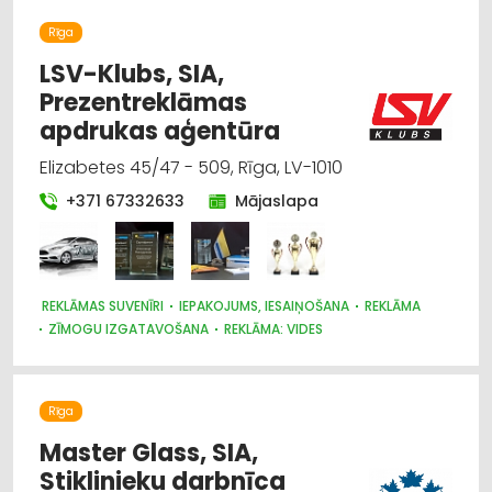
LAUKSAIMNIECĪBAS TEHNIKAS UN TRAKTORTEHNIKAS
TIRDZNIECĪBA
Rīga
LAUKSAIMNIECĪBAS TEHNIKAS UN TRAKTORTEHNIKAS REZERVES
DAĻAS
LSV-Klubs, SIA,
LAUKSAIMNIECĪBAS TEHNIKAS UN TRAKTORTEHNIKAS
Prezentreklāmas
LABOŠANA, REMONTS
apdrukas aģentūra
KOKAPSTRĀDE
SADZĪVES TEHNIKAS TIRDZNIECĪBA
SADZĪVES TEHNIKAS VAIRUMTIRDZNIECĪBA
Elizabetes 45/47 - 509, Rīga, LV-1010
MEDICĪNAS TEHNIKA, INSTRUMENTI, PRECES UN PIEDERUMI
+371 67332633
Mājaslapa
REKLĀMAS SUVENĪRI
IEPAKOJUMS, IESAIŅOŠANA
REKLĀMA
ZĪMOGU IZGATAVOŠANA
REKLĀMA: VIDES
POLIGRĀFIJAS PAKALPOJUMI
METĀLAPSTRĀDE
REKLĀMAS UN MEDIJU AĢENTŪRAS
SUVENĪRI, DĀVANAS
PASĀKUMU ORGANIZĒŠANA, ATRIBŪTIKA
Rīga
KANCELEJAS PREČU TIRDZNIECĪBA
ATSLĒGAS, SLĒDZENES
BIZNESA KONSULTĀCIJAS, PAKALPOJUMI
Master Glass, SIA,
Stiklinieku darbnīca