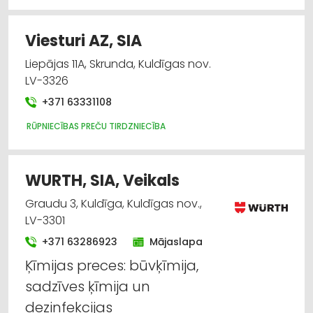
vairumtirdzniecība
Durvis, logi
Viesturi AZ, SIA
Liepājas 11A, Skrunda, Kuldīgas nov.
Elektroniskās ierīces, komponentes
LV-3326
Instrumentu un darbarīku tirdzniecība
+371 63331108
RŪPNIECĪBAS PREČU TIRDZNIECĪBA
Krāsas, lakas, būvķīmija: tirdzniecība
Stikls un stikla izstrādājumu ražošana
WURTH, SIA, Veikals
Graudu 3, Kuldīga, Kuldīgas nov.,
LV-3301
+371 63286923
Mājaslapa
Ķīmijas preces: būvķīmija,
sadzīves ķīmija un
dezinfekcijas