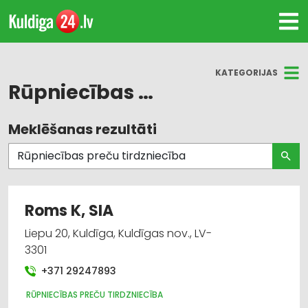
KATEGORIJAS
Rūpniecības preču tirdzniecība
Meklēšanas rezultāti
Visas nozares
Internetveikali, e-komercija
Būvmateriālu, būvkonstrukciju ražošana
Roms K, SIA
Būvmateriālu, būvkonstrukciju tirdzniecība
Liepu 20, Kuldīga, Kuldīgas nov., LV-
3301
Rūpniecības preču tirdzniecība
+371 29247893
Būvmateriālu, būvkonstrukciju
RŪPNIECĪBAS PREČU TIRDZNIECĪBA