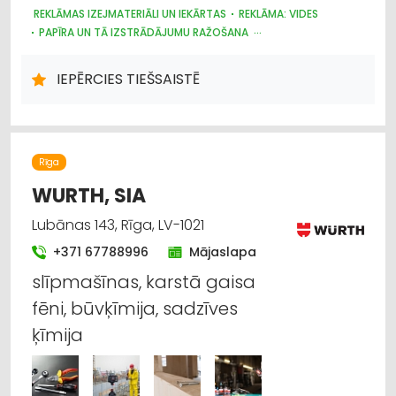
REKLĀMAS IZEJMATERIĀLI UN IEKĀRTAS
REKLĀMA: VIDES
PAPĪRA UN TĀ IZSTRĀDĀJUMU RAŽOŠANA
POLIGRĀFIJAS PAKALPOJUMI
REKLĀMA
TIRDZNIECĪBAS IEKĀRTAS
IEPĒRCIES TIEŠSAISTĒ
Rīga
WURTH, SIA
Lubānas 143, Rīga, LV-1021
+371 67788996
Mājaslapa
slīpmašīnas, karstā gaisa
fēni, būvķīmija, sadzīves
ķīmija