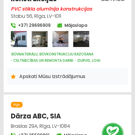
PVC stikla alumīnija konstrukcijas
Stabu 56, Rīga, LV-1011
+371 29696909
Mājaslapa
BŪVMATERIĀLU, BŪVKONSTRUKCIJU RAŽOŠANA
CELTNIECĪBAS UN REMONTA DARBI
DURVIS, LOGI
STIKLS UN STIKLA IZSTRĀDĀJUMU RAŽOŠANA
STIKLINIEKU DARBI
Apskati Mūsu Izstrādājumus
STIKLS UN STIKLA IZSTRĀDĀJUMU TIRDZNIECĪBA
PLASTMASAS IZSTRĀDĀJUMI
Rīga
Dārza ABC, SIA
Braslas 29A, Rīga, LV-1084