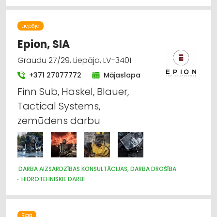
Liepāja
Epion, SIA
Graudu 27/29, Liepāja, LV-3401
+371 27077772
Mājaslapa
Finn Sub, Haskel, Blauer,
Tactical Systems,
zemūdens darbu
DARBA AIZSARDZĪBAS KONSULTĀCIJAS, DARBA DROŠĪBA
HIDROTEHNISKIE DARBI
DARBA AIZSARDZĪBAS LĪDZEKĻI, DARBA APĢĒRBI;
VAIRUMTIRDZNIECĪBA
DARBA AIZSARDZĪBAS LĪDZEKĻI, FORMASTĒRPI, DARBA APĢĒRBI
UN APAVI; TIRDZNIECĪBA
Rīga