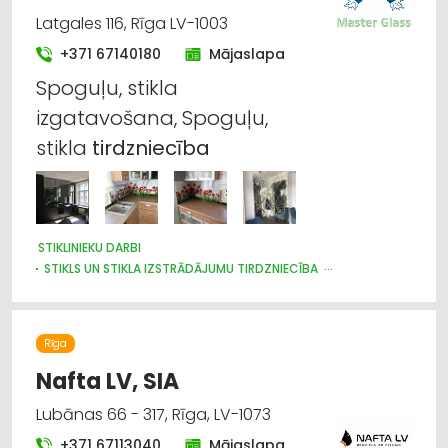
Latgales 116, Rīga LV-1003
+371 67140180
Mājaslapa
Spoguļu, stikla
izgatavošana, Spoguļu,
stikla
tirdzniecība
STIKLINIEKU DARBI
STIKLS UN STIKLA IZSTRĀDĀJUMU TIRDZNIECĪBA
STIKLS UN STIKLA IZSTRĀDĀJUMU RAŽOŠANA
DURVIS, LOGI
Rīga
Nafta LV, SIA
Lubānas 66 - 317, Rīga, LV-1073
+371 67113040
Mājaslapa