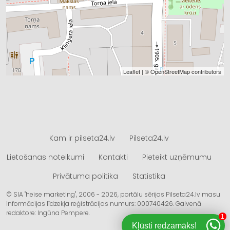
Leaflet
| ©
OpenStreetMap
contributors
Kam ir pilseta24.lv
Pilseta24.lv
Lietošanas noteikumi
Kontakti
Pieteikt uzņēmumu
Privātuma politika
Statistika
© SIA "heise marketing", 2006 - 2026, portālu sērijas Pilseta24.lv masu
informācijas līdzekļa reģistrācijas numurs: 000740426. Galvenā
redaktore: Ingūna Pempere.
1
Kļūsti redzamāks!