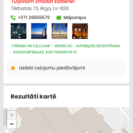
Turpinām strādāt klātienē!
Tērbatas 73, Rīga, LV-1001
+371 26555570
Mājaslapa
TŪRISMS UN CEĻOJUMI
VIESNĪCAS
AVIOBIĻEŠU REZERVĒŠANA
AVIOKOMPĀNIJAS, AVIOTRANSPORTS
AUTO NOMA; VIEGLIE AUTO
Lieliski ceļojumu piedāvājumi
Rezultāti kartē
+
−