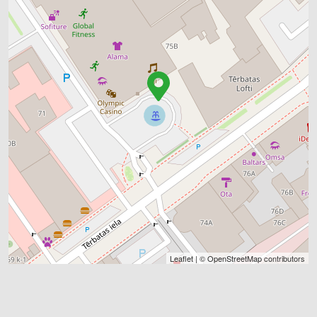
Leaflet
| ©
OpenStreetMap
contributors