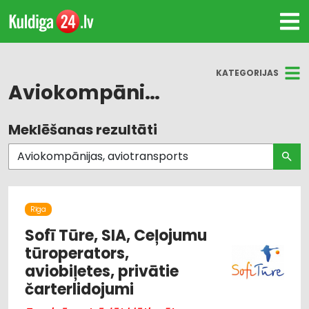
KATEGORIJAS
Aviokompānijas, aviotransports
Meklēšanas rezultāti
Visas nozares
Auto noma; vieglie auto
Aviobiļešu rezervēšana
Rīga
Aviokompānijas, aviotransports
Sofī Tūre, SIA, Ceļojumu
tūroperators,
Tūrisms un ceļojumi
aviobiļetes, privātie
čarterlidojumi
Viesnīcas