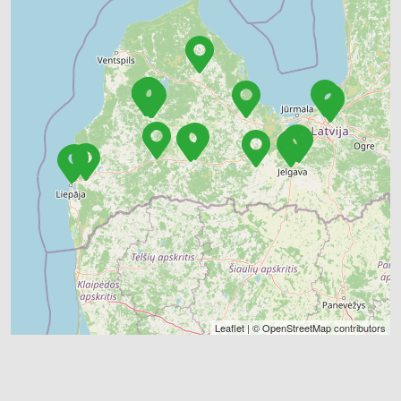
Leaflet
| ©
OpenStreetMap
contributors