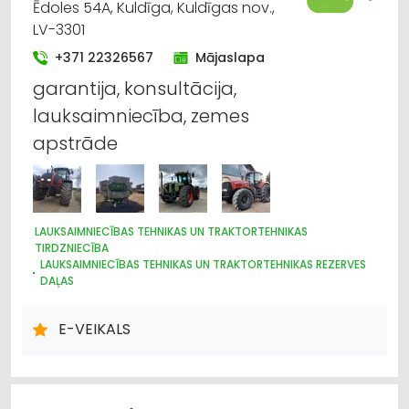
Ēdoles 54A, Kuldīga, Kuldīgas nov.,
LV-3301
+371 22326567
Mājaslapa
garantija, konsultācija,
lauksaimniecība, zemes
apstrāde
LAUKSAIMNIECĪBAS TEHNIKAS UN TRAKTORTEHNIKAS
TIRDZNIECĪBA
LAUKSAIMNIECĪBAS TEHNIKAS UN TRAKTORTEHNIKAS REZERVES
DAĻAS
MEŽKOPĪBAS UN MEŽIZSTRĀDES TEHNIKA
INSTRUMENTU UN DARBARĪKU TIRDZNIECĪBA
E-VEIKALS
AUTO REZERVES DAĻU TIRDZNIECĪBA
CELTNIECĪBAS UN REMONTA DARBI
AUTO TIRDZNIECĪBA, AUTOSALONI