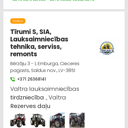
MOTORU EĻĻAS, SMĒRVIELAS
Saldus
Tīrumi S, SIA,
Lauksaimniecības
tehnika, serviss,
remonts
Bērzāju 3 - 1, Emburga, Cieceres
pagasts, Saldus nov., LV-3851
+371 26368141
Valtra lauksaimniecības
tirdzniecība
., Valtra
Rezerves
daļu