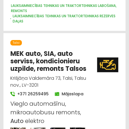
LAUKSAIMNIECĪBAS TEHNIKAS UN TRAKTORTEHNIKAS LABOŠANA,
REMONTS
LAUKSAIMNIECĪBAS TEHNIKAS UN TRAKTORTEHNIKAS REZERVES
DAĻAS
LAUKSAIMNIECĪBAS TEHNIKAS UN TRAKTORTEHNIKAS
TIRDZNIECĪBA
LAUKSAIMNIECĪBAS TEHNIKAS UN TRAKTORTEHNIKAS NOMA
Talsi
IEKRAUŠANAS UN IZKRAUŠANAS TEHNIKA
MOTORU EĻĻAS, SMĒRVIELAS
MEK auto, SIA, auto
serviss, kondicionieru
uzpilde, remonts Talsos
Krišjāņa Valdemāra 73, Talsi, Talsu
nov., LV-3201
+371 26259495
Mājaslapa
Vieglo automašīnu,
mikroautobusu remonts,
Auto
elektro