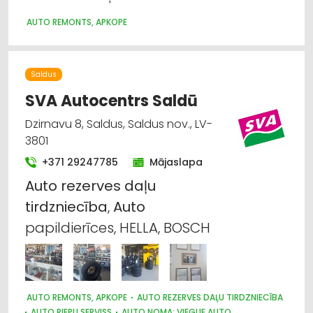
AUTO REMONTS, APKOPE
Saldus
SVA Autocentrs Saldū
Dzirnavu 8, Saldus, Saldus nov., LV-
3801
+371 29247785
Mājaslapa
Auto
rezerves
daļu
tirdzniecība
,
Auto
papildierīces, HELLA, BOSCH
AUTO REMONTS, APKOPE
AUTO REZERVES DAĻU TIRDZNIECĪBA
AUTO RIEPU SERVISS
AUTO NOMA; VIEGLIE AUTO