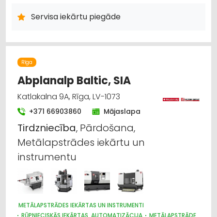
RŪPNIECISKĀS IEKĀRTAS, AUTOMATIZĀCIJA
Servisa iekārtu piegāde
Rīga
Abplanalp Baltic, SIA
Katlakalna 9A, Rīga, LV-1073
+371 66903860
Mājaslapa
Tirdzniecība
, Pārdošana,
Metālapstrādes iekārtu un
instrumentu
METĀLAPSTRĀDES IEKĀRTAS UN INSTRUMENTI
RŪPNIECISKĀS IEKĀRTAS, AUTOMATIZĀCIJA
METĀLAPSTRĀDE