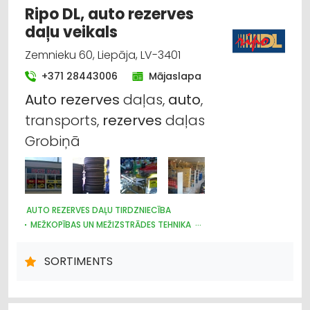
Ripo DL, auto rezerves
daļu veikals
Zemnieku 60, Liepāja, LV-3401
+371 28443006
Mājaslapa
Auto
rezerves
daļas,
auto
,
transports,
rezerves
daļas
Grobiņā
AUTO REZERVES DAĻU TIRDZNIECĪBA
MEŽKOPĪBAS UN MEŽIZSTRĀDES TEHNIKA
DĀRZA TEHNIKA UN INVENTĀRS
VELOSIPĒDI
INSTRUMENTU UN DARBARĪKU TIRDZNIECĪBA
SORTIMENTS
MOTORU EĻĻAS, SMĒRVIELAS
AUTO ĶĪMIJA, AUTO KRĀSAS
AUTO RIEPU, AUTO DISKU TIRDZNIECĪBA
LAUKSAIMNIECĪBAS TEHNIKAS UN TRAKTORTEHNIKAS REZERVES
DAĻAS