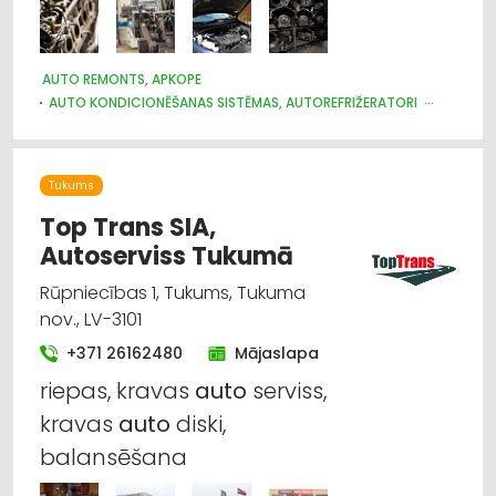
AUTO REMONTS, APKOPE
AUTO KONDICIONĒŠANAS SISTĒMAS, AUTOREFRIŽERATORI
AUTO PAPILDIERĪCES UN AKSESUĀRI; NAVIGĀCIJAS SISTĒMAS
AUTO PRETAIZDZĪŠANAS SISTĒMAS, SIGNALIZĀCIJA
AUTO REZERVES DAĻU TIRDZNIECĪBA
AUTO STIKLI
Tukums
MOTORU EĻĻAS, SMĒRVIELAS
Top Trans SIA,
Autoserviss Tukumā
Rūpniecības 1, Tukums, Tukuma
nov., LV-3101
+371 26162480
Mājaslapa
riepas, kravas
auto
serviss,
kravas
auto
diski,
balansēšana