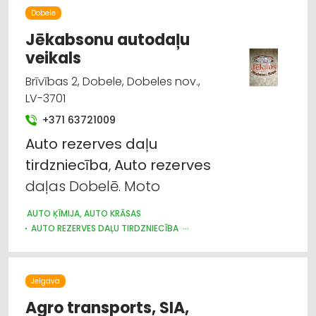
Dobele
Jēkabsonu autodaļu
veikals
Brīvības 2, Dobele, Dobeles nov.,
LV-3701
+371 63721009
Auto
rezerves
daļu
tirdzniecība
,
Auto
rezerves
daļas Dobelē. Moto
AUTO ĶĪMIJA, AUTO KRĀSAS
AUTO REZERVES DAĻU TIRDZNIECĪBA
AUTO RIEPU, AUTO DISKU TIRDZNIECĪBA
Jelgava
Agro transports, SIA,