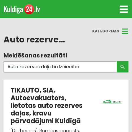
KATEGORIJAS
Auto rezerves daļu tirdzniecība
Meklēšanas rezultāti
Visas nozares
Auto rezerves daļu tirdzniecība
Auto remonts, apkope
TIKAUTO, SIA,
Autoevakuators,
Auto riepu, auto disku tirdzniecība
lietotas auto rezerves
Motoru eļļas, smērvielas
daļas, kravu
pārvadājumi Kuldīgā
Auto riepu serviss
"Darbnīcas", Rumbas pagasts,