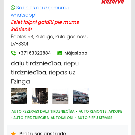
Sazinies ar uzņēmumu
whatsapp!
Esiet laipni gaidīti pie mums
klātienē!
Ēdoles 54, Kuldīga, Kuldīgas nov.,
LV-3301
+371 63322884
Mājaslapa
daļu
tirdzniecība
, riepu
tirdzniecība
, riepas uz
līzinga
AUTO REZERVES DAĻU TIRDZNIECĪBA
AUTO REMONTS, APKOPE
AUTO TIRDZNIECĪBA, AUTOSALONI
AUTO RIEPU SERVISS
AUTO STIKLI
AUTOTRANSPORTS
AUTO ĶĪMIJA, AUTO KRĀSAS
Pretrūsas apstrāde