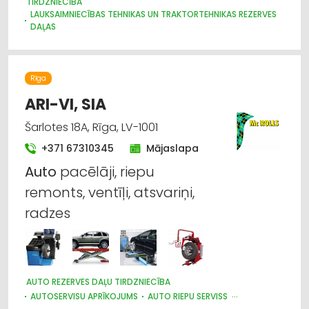
TIRDZNIECĪBA
LAUKSAIMNIECĪBAS TEHNIKAS UN TRAKTORTEHNIKAS REZERVES
DAĻAS
LAUKSAIMNIECĪBAS TEHNIKAS UN TRAKTORTEHNIKAS
LABOŠANA, REMONTS
LOPKOPĪBA
GRAUDU PĀRSTRĀDE
Rīga
LAUKSAIMNIECĪBAS PAKALPOJUMI
IEKRAUŠANAS UN IZKRAUŠANAS TEHNIKA
SĒKLAS UN STĀDI
ARI-VI, SIA
Šarlotes 18A, Rīga, LV-1001
+371 67310345
Mājaslapa
Auto
pacēlāji, riepu
remonts, ventīļi, atsvariņi,
radzes
AUTO REZERVES DAĻU TIRDZNIECĪBA
AUTOSERVISU APRĪKOJUMS
AUTO RIEPU SERVISS