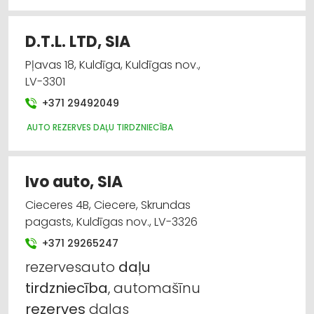
D.T.L. LTD, SIA
Pļavas 18, Kuldīga, Kuldīgas nov.,
LV-3301
+371 29492049
AUTO REZERVES DAĻU TIRDZNIECĪBA
Ivo auto, SIA
Cieceres 4B, Ciecere, Skrundas
pagasts, Kuldīgas nov., LV-3326
+371 29265247
rezervesauto
daļu
tirdzniecība
, automašīnu
rezerves
daļas