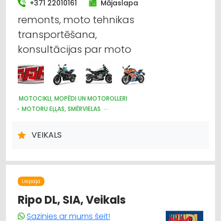
+371 22010161
Mājaslapa
remonts, moto tehnikas
transportēšana,
konsultācijas par moto
MOTOCIKLI, MOPĒDI UN MOTOROLLERI
MOTORU EĻĻAS, SMĒRVIELAS
SPORTA UN TŪRISMA PREČU TIRDZNIECĪBA
AUTO RIEPU, AUTO DISKU TIRDZNIECĪBA
VEIKALS
KRAVU PĀRVADĀJUMI: AUTO
AUTO RIEPU SERVISS
AUTO PIEKABES UN TREILERI, KEMPERI
AUTO REMONTS, APKOPE
Liepāja
Ripo DL, SIA, Veikals
Sazinies ar mums šeit!