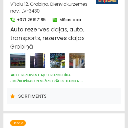
Vītolu 12, Grobiņa, Dienvidkurzemes
nov., LV-3430
+371 26197185
Mājaslapa
Auto
rezerves
daļas,
auto
,
transports,
rezerves
daļas
Grobiņā
AUTO REZERVES DAĻU TIRDZNIECĪBA
MEŽKOPĪBAS UN MEŽIZSTRĀDES TEHNIKA
DĀRZA TEHNIKA UN INVENTĀRS
VELOSIPĒDI
INSTRUMENTU UN DARBARĪKU TIRDZNIECĪBA
SORTIMENTS
MOTORU EĻĻAS, SMĒRVIELAS
AUTO ĶĪMIJA, AUTO KRĀSAS
AUTO RIEPU, AUTO DISKU TIRDZNIECĪBA
LAUKSAIMNIECĪBAS TEHNIKAS UN TRAKTORTEHNIKAS REZERVES
DAĻAS
AUTO PAPILDIERĪCES UN AKSESUĀRI; NAVIGĀCIJAS SISTĒMAS
Liepāja