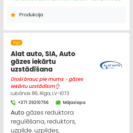
MOTORU EĻĻAS, SMĒRVIELAS
INSTRUMENTU UN DARBARĪKU TIRDZNIECĪBA
Produkcija
Rīga
Alat auto, SIA, Auto
gāzes iekārtu
uzstādīšana
Droši brauc pie mums - gāzes
iekārtu uzstādīsim👌
Lubānas 86, Rīga, LV-1073
+371 29210756
Mājaslapa
Auto
gāzes reduktora
regulēšana, reduktors,
uzpilde, uzpildes.