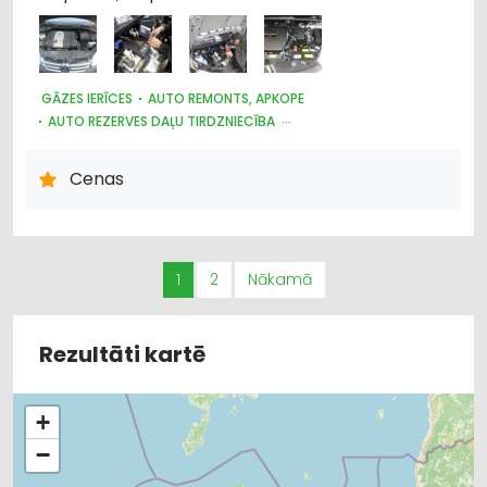
GĀZES IERĪCES
AUTO REMONTS, APKOPE
AUTO REZERVES DAĻU TIRDZNIECĪBA
AUTO REZERVES DAĻU VAIRUMTIRDZNIECĪBA
AUTO GĀZE
DZINĒJI, MOTORI, TO REMONTS
Cenas
AUTO PAPILDIERĪCES UN AKSESUĀRI; NAVIGĀCIJAS SISTĒMAS
1
2
Nākamā
Rezultāti kartē
+
−