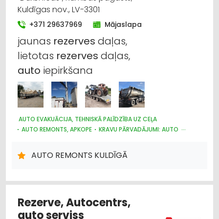
Kuldīgas nov., LV-3301
Lauksaimniecības tehnikas un traktortehnikas
rezerves daļas
+371 29637969
Mājaslapa
jaunas
rezerves
daļas,
Auto papildierīces un aksesuāri; navigācijas
lietotas
rezerves
daļas,
sistēmas
auto
iepirkšana
Auto ķīmija, auto krāsas
Auto rezerves daļu vairumtirdzniecība
AUTO EVAKUĀCIJA, TEHNISKĀ PALĪDZĪBA UZ CEĻA
Dzinēji, motori, to remonts
AUTO REMONTS, APKOPE
KRAVU PĀRVADĀJUMI: AUTO
AUTO KAPSĒTAS
AUTO REMONTS KULDĪGĀ
Rezerve, Autocentrs,
auto serviss