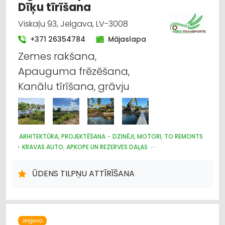
Dīķu tīrīšana
Viskaļu 93, Jelgava, LV-3008
+371 26354784
Mājaslapa
Zemes rakšana,
Apauguma frēzēšana,
Kanālu tīrīšana, grāvju
ARHITEKTŪRA, PROJEKTĒŠANA
DZINĒJI, MOTORI, TO REMONTS
KRAVAS AUTO, APKOPE UN REZERVES DAĻAS
CELTNIECĪBAS UN REMONTA DARBI
LABIEKĀRTOŠANA, APZAĻUMOŠANA
AUTOTRANSPORTS
ŪDENS TILPŅU ATTĪRĪŠANA
HIDRAULISKĀS UN PNEIMATISKĀS IERĪCES
MOTORU EĻĻAS, SMĒRVIELAS
AUTO REMONTS, APKOPE
AUTO REZERVES DAĻU TIRDZNIECĪBA
AUTO RIEPU SERVISS
LAUKSAIMNIECĪBAS TEHNIKAS UN TRAKTORTEHNIKAS
LABOŠANA, REMONTS
Jelgava