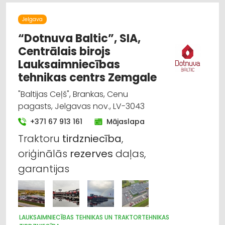
CELTNIECĪBAS TEHNIKA UN IEKĀRTAS; TIRDZNIECĪBA, SERVISS
Jelgava
IEKRAUŠANAS UN IZKRAUŠANAS TEHNIKA
MEŽKOPĪBAS UN MEŽIZSTRĀDES TEHNIKA
“Dotnuva Baltic”, SIA,
Centrālais birojs
Lauksaimniecības
tehnikas centrs Zemgale
"Baltijas Ceļš", Brankas, Cenu
pagasts, Jelgavas nov., LV-3043
+371 67 913 161
Mājaslapa
Traktoru
tirdzniecība
,
oriģinālās
rezerves
daļas,
garantijas
LAUKSAIMNIECĪBAS TEHNIKAS UN TRAKTORTEHNIKAS