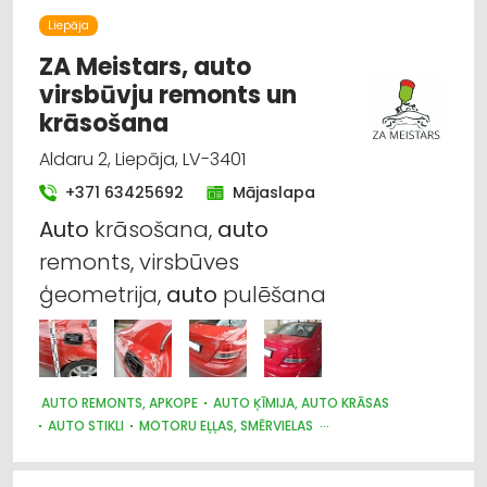
AUTO PAPILDIERĪCES UN AKSESUĀRI; NAVIGĀCIJAS SISTĒMAS
Liepāja
ELEKTROTEHNISKO IEKĀRTU UN ELEKTROMATERIĀLU
TIRDZNIECĪBA
ZA Meistars, auto
virsbūvju remonts un
krāsošana
Aldaru 2, Liepāja, LV-3401
+371 63425692
Mājaslapa
Auto
krāsošana,
auto
remonts, virsbūves
ģeometrija,
auto
pulēšana
AUTO REMONTS, APKOPE
AUTO ĶĪMIJA, AUTO KRĀSAS
AUTO STIKLI
MOTORU EĻĻAS, SMĒRVIELAS
AUTO REZERVES DAĻU TIRDZNIECĪBA
AUTO RIEPU SERVISS
AUTOTRANSPORTS