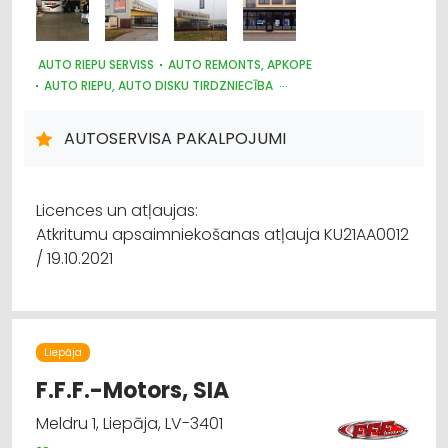
AUTO RIEPU SERVISS
AUTO REMONTS, APKOPE
AUTO RIEPU, AUTO DISKU TIRDZNIECĪBA
KRAVU PĀRVADĀJUMI: AUTO
LOĢISTIKA
AUTOSERVISA PAKALPOJUMI
Licences un atļaujas:
Atkritumu apsaimniekošanas atļauja KU21AA0012
/ 19.10.2021
Liepāja
F.F.F.-Motors, SIA
Meldru 1, Liepāja, LV-3401