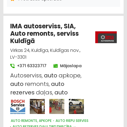
AUTO KONDICIONĒŠANAS SISTĒMAS, AUTOREFRIŽERATORI
AUTO PAPILDIERĪCES UN AKSESUĀRI; NAVIGĀCIJAS SISTĒMAS
AUTO PRETAIZDZĪŠANAS SISTĒMAS, SIGNALIZĀCIJA
AUTO RIEPU, AUTO DISKU TIRDZNIECĪBA
IMA autoserviss, SIA,
AUTO TRANSPORTĒŠANA AR TREILERIEM
MOTORU EĻĻAS, SMĒRVIELAS
Auto remonts, serviss
AUTO REZERVES DAĻU VAIRUMTIRDZNIECĪBA
Kuldīgā
Virkas 24, Kuldīga, Kuldīgas nov.,
LV-3301
+371 63323717
Mājaslapa
Autoserviss,
auto
apkope,
auto
remonts,
auto
rezerves
daļas,
auto
AUTO REMONTS, APKOPE
AUTO RIEPU SERVISS
AUTO REZERVES DAĻU TIRDZNIECĪBA