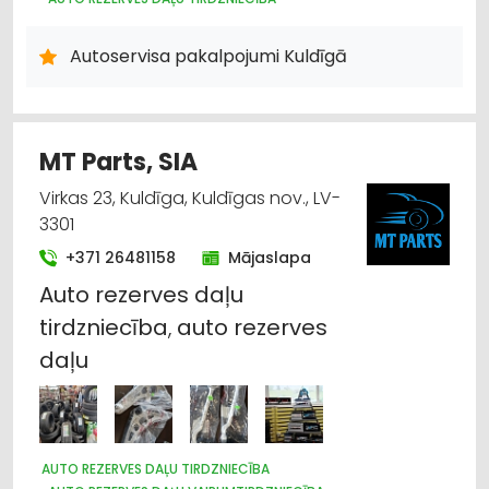
AUTO KONDICIONĒŠANAS SISTĒMAS, AUTOREFRIŽERATORI
AUTO GĀZE
AUTO RIEPU, AUTO DISKU TIRDZNIECĪBA
Autoservisa pakalpojumi Kuldīgā
AUTO EVAKUĀCIJA, TEHNISKĀ PALĪDZĪBA UZ CEĻA
MT Parts, SIA
Virkas 23, Kuldīga, Kuldīgas nov., LV-
3301
+371 26481158
Mājaslapa
Auto
rezerves
daļu
tirdzniecība
,
auto
rezerves
daļu
AUTO REZERVES DAĻU TIRDZNIECĪBA