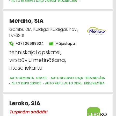
AUTO REZERVES DAĻU VAIRUMTIRDZNIECĪBA
MOTORU EĻĻAS, SMĒRVIELAS
AUTO RIEPU, AUTO DISKU TIRDZNIECĪBA
AUTO ĶĪMIJA, AUTO KRĀSAS
Merano, SIA
AUTO PAPILDIERĪCES UN AKSESUĀRI; NAVIGĀCIJAS SISTĒMAS
Ganību 21A, Kuldīga, Kuldīgas nov.,
LV-3301
+371 26669624
Mājaslapa
tehniskajai apskatei,
virsbūvju metināšana,
ritošo iekārtu
AUTO REMONTS, APKOPE
AUTO REZERVES DAĻU TIRDZNIECĪBA
AUTO RIEPU SERVISS
AUTO RIEPU, AUTO DISKU TIRDZNIECĪBA
Leroko, SIA
Turpinām strādāt!