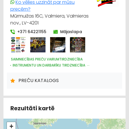
Ko vēlies uzzināt par mūsu
precēm?
Mūrmuižas 16C, Valmiera, Valmieras
nov., LV-4201
+371 64221155
Mājaslapa
SAIMNIECĪBAS PREČU VAIRUMTIRDZNIECĪBA
INSTRUMENTU UN DARBARĪKU TIRDZNIECĪBA
PLASTMASAS IZSTRĀDĀJUMI
DARBA AIZSARDZĪBAS LĪDZEKĻI, FORMASTĒRPI, DARBA APĢĒRBI
PREČU KATALOGS
UN APAVI; TIRDZNIECĪBA
TRAUKI
HIGIĒNAS PRECES
IEPAKOJUMS, IESAIŅOŠANA
DĀRZA TEHNIKA UN INVENTĀRS
SĒKLAS UN STĀDI
Rezultāti kartē
+