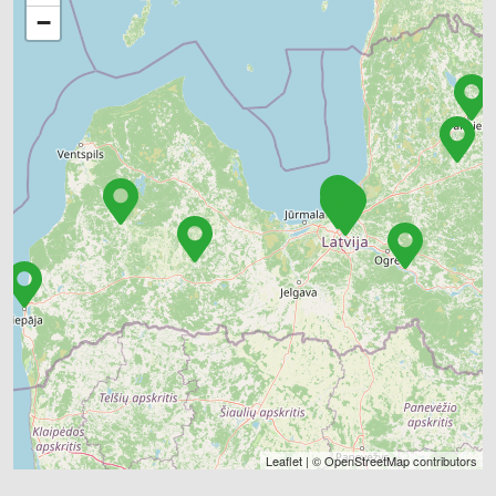
−
Leaflet
| ©
OpenStreetMap
contributors