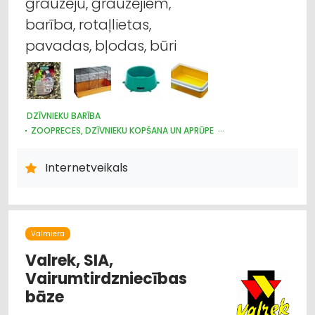
grauzēju, grauzējiem,
barība, rotaļlietas,
pavadas, bļodas, būri
DZĪVNIEKU BARĪBA
ZOOPRECES, DZĪVNIEKU KOPŠANA UN APRŪPE
DZĪVNIEKU TIRDZNIECĪBA
Internetveikals
Valmiera
Valrek, SIA,
Vairumtirdzniecības
bāze