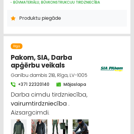
BŪVMATERIĀLU, BŪVKONSTRUKCIJU TIRDZNIECĪBA
BŪVMATERIĀLU, BŪVKONSTRUKCIJU RAŽOŠANA
BŪVMATERIĀLU, BŪVKONSTRUKCIJU VAIRUMTIRDZNIECĪBA
Produktu piegāde
INTERNETVEIKALI, E-KOMERCIJA
APDARES MATERIĀLI: TIRDZNIECĪBA
APDARES MATERIĀLI: VAIRUMTIRDZNIECĪBA
KRĀSAS, LAKAS, BŪVĶĪMIJA: TIRDZNIECĪBA
JUMTU SEGUMI
CELTNIECĪBAS UN REMONTA DARBI
Rīga
Pakom, SIA, Darba
apģērbu veikals
Ganību dambis 21B, Rīga, LV-1005
+371 22320140
Mājaslapa
Darba cimdu tirdzniecība,
vairumtirdzniecība
.
Aizsargcimdi.