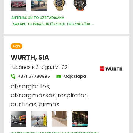
ANTENAS UN TO UZSTĀDĪŠANA
SAKARU TEHNIKAS UN LĪDZEKĻU TIRDZNIECĪBA
SAKARU TEHNIKAS UN LĪDZEKĻU VAIRUMTIRDZNIECĪBA
SAKARU TEHNIKAS UN LĪDZEKĻU LABOŠANA, SERVISS
PULKSTEŅU TIRDZNIECĪBA
TELEVĪZIJA
VĀJSTRĀVAS TĪKLI
Rīga
APSARDZE: AIZSARGIERĪCES, SISTĒMAS, VIDEONOVĒROŠANA
WURTH, SIA
Lubānas 143, Rīga, LV-1021
+371 67788996
Mājaslapa
aizsargbrilles,
aizsargmaskas, respiratori,
austiņas, pirmās