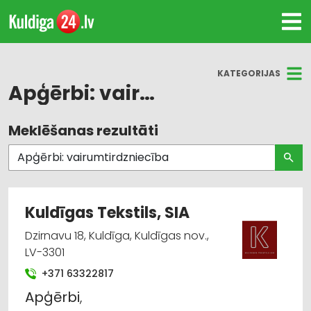
KATEGORIJAS
Apģērbi: vairumtirdzniecība
Meklēšanas rezultāti
Visas nozares
Darba aizsardzības līdzekļi, formastērpi, darba
apģērbi un apavi; tirdzniecība
Kuldīgas Tekstils, SIA
Darba aizsardzības līdzekļi, darba apģērbi;
vairumtirdzniecība
Dzirnavu 18, Kuldīga, Kuldīgas nov.,
LV-3301
Apģērbi: tirdzniecība
+371 63322817
Apģērbi
,
Apavi: tirdzniecība