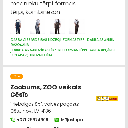
mednieku tērpi, formas
TELPĀM
AGROĶĪMIJA, MĒSLOŠANAS LĪDZEKĻI
tērpi, kombinezoni
DARBA AIZSARDZĪBAS LĪDZEKĻI, FORMASTĒRPI, DARBA APĢĒRBI;
RAŽOŠANA
DARBA AIZSARDZĪBAS LĪDZEKĻI, FORMASTĒRPI, DARBA APĢĒRBI
UN APAVI; TIRDZNIECĪBA
DARBA AIZSARDZĪBAS LĪDZEKĻI, DARBA APĢĒRBI;
VAIRUMTIRDZNIECĪBA
APĢĒRBI: TIRDZNIECĪBA
APĢĒRBI: VAIRUMTIRDZNIECĪBA
Cēsis
Zoobums, ZOO veikals
Cēsīs
"Piebalgas 85", Vaives pagasts,
Cēsu nov., LV-4136
+371 25674909
Mājaslapa