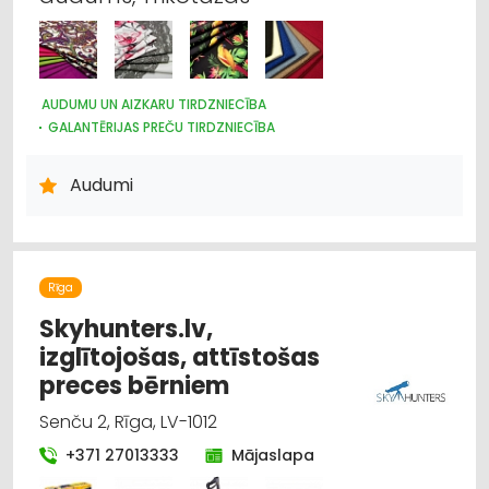
AUDUMU UN AIZKARU TIRDZNIECĪBA
GALANTĒRIJAS PREČU TIRDZNIECĪBA
GALANTĒRIJAS PREČU VAIRUMTIRDZNIECĪBA
ŠŪŠANAS PIEDERUMI, APĢĒRBU FURNITŪRA
Audumi
ŽALŪZIJAS, AIZKARU STIEŅI
Rīga
Skyhunters.lv,
izglītojošas, attīstošas
preces bērniem
Senču 2, Rīga, LV-1012
+371 27013333
Mājaslapa