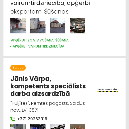
vairumtirdzniecība
,
apģērbi
Apģērbi: rūpnieciskā ražošana, šūšana
eksportam. Šūšanas
Apģērbi: vairumtirdzniecība
Darba aizsardzības konsultācijas, darba drošība
APĢĒRBI: IZGATAVOŠANA, ŠŪŠANA
APĢĒRBI: VAIRUMTIRDZNIECĪBA
Darba aizsardzības līdzekļi, formastērpi, darba
APĢĒRBI: RŪPNIECISKĀ RAŽOŠANA, ŠŪŠANA
apģērbi; ražošana
Saldus
Higiēnas preces
Jānis Vārpa,
Instrumentu un darbarīku tirdzniecība
kompetents speciālists
darba aizsardzībā
"Puķītes", Remtes pagasts, Saldus
nov., LV-3871
+371 29263316