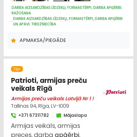
DARBA AIZSARDZĪBAS LĪDZEKĻI, FORMASTĒRPI, DARBA APĢĒRBI;
RAŽOŠANA
DARBA AIZSARDZĪBAS LĪDZEKĻI, FORMASTĒRPI, DARBA APĢĒRBI
UN APAVI; TIRDZNIECĪBA
DARBA AIZSARDZĪBAS LĪDZEKĻI, DARBA APĢĒRBI;
VAIRUMTIRDZNIECĪBA
APMAKSA/PIEGĀDE
APĢĒRBI: VAIRUMTIRDZNIECĪBA
APĢĒRBI: TIRDZNIECĪBA
LOĢISTIKA
INTERNETVEIKALI, E-KOMERCIJA
REKLĀMA
POLIGRĀFIJAS PAKALPOJUMI
APĢĒRBI: IZGATAVOŠANA, ŠŪŠANA
APĢĒRBI: RŪPNIECISKĀ RAŽOŠANA, ŠŪŠANA
Rīga
Patrioti, armijas preču
veikals Rīgā
Armijas preču veikals Latvijā Nr 1 !
Tallinas 94, Rīga, LV-1009
+371 67311782
Mājaslapa
Armijas veikals, armijas
preces, darba
apģērbi
,