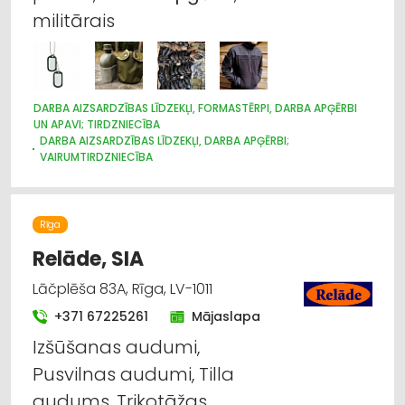
militārais
DARBA AIZSARDZĪBAS LĪDZEKĻI, FORMASTĒRPI, DARBA APĢĒRBI
UN APAVI; TIRDZNIECĪBA
DARBA AIZSARDZĪBAS LĪDZEKĻI, DARBA APĢĒRBI;
VAIRUMTIRDZNIECĪBA
APĢĒRBI: RŪPNIECISKĀ RAŽOŠANA, ŠŪŠANA
APAVI: TIRDZNIECĪBA
APĢĒRBI: TIRDZNIECĪBA
SUVENĪRI, DĀVANAS
Rīga
Relāde, SIA
Lāčplēša 83A, Rīga, LV-1011
+371 67225261
Mājaslapa
Izšūšanas audumi,
Pusvilnas audumi, Tilla
audums, Trikotāžas