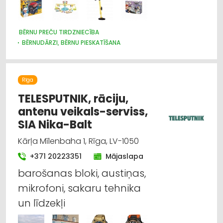
BĒRNU PREČU TIRDZNIECĪBA
BĒRNUDĀRZI, BĒRNU PIESKATĪŠANA
BĒRNU PREČU VAIRUMTIRDZNIECĪBA
BĒRNU UN JAUNIEŠU BRĪVĀ LAIKA ORGANIZĒŠANA, NOMETNES
SPORTA ORGANIZĀCIJAS
Rīga
SPORTA UN TŪRISMA PREČU TIRDZNIECĪBA
SPORTA UN TŪRISMA PREČU VAIRUMTIRDZNIECĪBA
TELESPUTNIK, rāciju,
MEDICĪNISKĀ PALĪDZĪBA: REHABILITĀCIJA
antenu veikals-serviss,
IZGLĪTĪBA: VISPĀRĒJĀ
SIA Nika-Balt
Kārļa Mīlenbaha 1, Rīga, LV-1050
+371 20223351
Mājaslapa
barošanas bloki, austiņas,
mikrofoni, sakaru tehnika
un līdzekļi