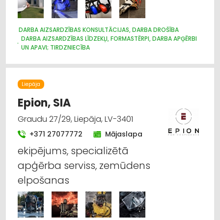
DARBA AIZSARDZĪBAS KONSULTĀCIJAS, DARBA DROŠĪBA
DARBA AIZSARDZĪBAS LĪDZEKĻI, FORMASTĒRPI, DARBA APĢĒRBI
UN APAVI; TIRDZNIECĪBA
DARBA AIZSARDZĪBAS LĪDZEKĻI, DARBA APĢĒRBI;
VAIRUMTIRDZNIECĪBA
Liepāja
Epion, SIA
Graudu 27/29, Liepāja, LV-3401
+371 27077772
Mājaslapa
ekipējums, specializētā
apģērba serviss, zemūdens
elpošanas