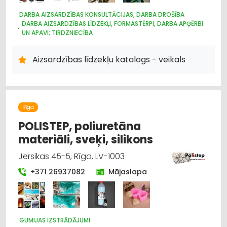
DARBA AIZSARDZĪBAS KONSULTĀCIJAS, DARBA DROŠĪBA
DARBA AIZSARDZĪBAS LĪDZEKĻI, FORMASTĒRPI, DARBA APĢĒRBI
UN APAVI; TIRDZNIECĪBA
DARBA AIZSARDZĪBAS LĪDZEKĻI, DARBA APĢĒRBI;
VAIRUMTIRDZNIECĪBA
Aizsardzības līdzekļu katalogs - veikals
DARBA AIZSARDZĪBAS LĪDZEKĻI, FORMASTĒRPI, DARBA APĢĒRBI;
RAŽOŠANA
APAVI: TIRDZNIECĪBA
Rīga
POLISTEP, poliuretāna
materiāli, sveķi, silikons
Jersikas 45-5, Rīga, LV-1003
+371 26937082
Mājaslapa
GUMIJAS IZSTRĀDĀJUMI