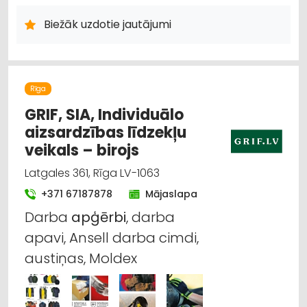
SUVENĪRI, DĀVANAS
SAIMNIECĪBAS PREČU TIRDZNIECĪBA
HIGIĒNAS PRECES
Biežāk uzdotie jautājumi
ZOOPRECES, DZĪVNIEKU KOPŠANA UN APRŪPE
INTERNETVEIKALI, E-KOMERCIJA
ĶĪMISKĀS PRECES
HOBIJA PRECES
SĒKLAS UN STĀDI
AGROĶĪMIJA, MĒSLOŠANAS LĪDZEKĻI
DĀRZA TEHNIKA UN INVENTĀRS
Rīga
AUGKOPĪBA UN TEHNISKĀS KULTŪRAS
GRIF, SIA, Individuālo
aizsardzības līdzekļu
veikals – birojs
Latgales 361, Rīga LV-1063
+371 67187878
Mājaslapa
Darba
apģērbi
, darba
apavi, Ansell darba cimdi,
austiņas, Moldex