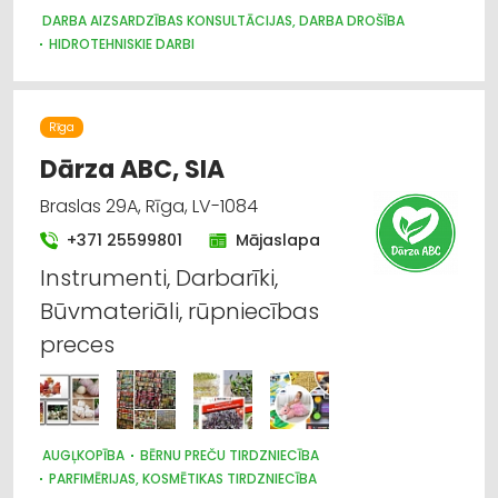
DARBA AIZSARDZĪBAS KONSULTĀCIJAS, DARBA DROŠĪBA
HIDROTEHNISKIE DARBI
DARBA AIZSARDZĪBAS LĪDZEKĻI, DARBA APĢĒRBI;
VAIRUMTIRDZNIECĪBA
DARBA AIZSARDZĪBAS LĪDZEKĻI, FORMASTĒRPI, DARBA APĢĒRBI
UN APAVI; TIRDZNIECĪBA
Rīga
APĢĒRBI: TIRDZNIECĪBA
GLĀBŠANAS DIENESTI
Dārza ABC, SIA
GUMIJAS IZSTRĀDĀJUMI
INSTRUMENTU UN DARBARĪKU TIRDZNIECĪBA
Braslas 29A, Rīga, LV-1084
INSTRUMENTU UN DARBARĪKU VAIRUMTIRDZNIECĪBA
+371 25599801
Mājaslapa
MEDICĪNAS TEHNIKA, INSTRUMENTI, PRECES UN PIEDERUMI
SPORTA UN TŪRISMA PREČU VAIRUMTIRDZNIECĪBA
Instrumenti, Darbarīki,
TIRDZNIECĪBA: NETIEŠĀ
TIRDZNIECĪBAS STARPNIEKI
Būvmateriāli, rūpniecības
UGUNSDZĒSĪBAS UN UGUNSAIZSARDZĪBAS LĪDZEKĻI
VALSTS AIZSARDZĪBA, ARMIJA
preces
AUGĻKOPĪBA
BĒRNU PREČU TIRDZNIECĪBA
PARFIMĒRIJAS, KOSMĒTIKAS TIRDZNIECĪBA