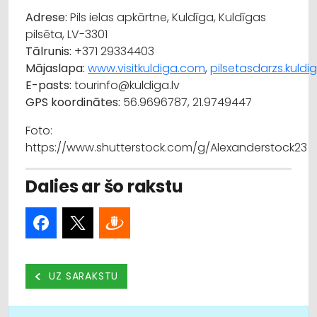
Adrese:
Pils ielas apkārtne, Kuldīga, Kuldīgas
pilsēta, LV-3301
Tālrunis:
+371 29334403
Mājaslapa:
www.visitkuldiga.com
,
pilsetasdarzs.kuldig
E-pasts:
tourinfo@kuldiga.lv
GPS koordinātes:
56.9696787, 21.9749447
Foto:
https://www.shutterstock.com/g/Alexanderstock23
Dalies ar šo rakstu
UZ SARAKSTU