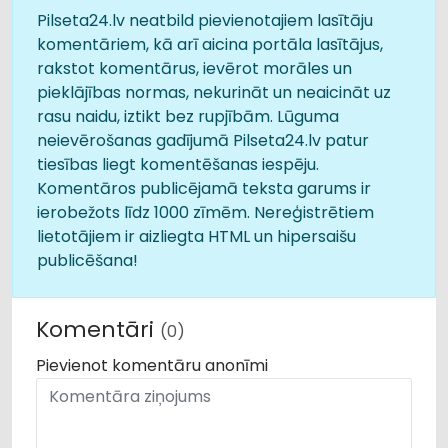
Pilseta24.lv neatbild pievienotajiem lasītāju
komentāriem, kā arī aicina portāla lasītājus,
rakstot komentārus, ievērot morāles un
pieklājības normas, nekurināt un neaicināt uz
rasu naidu, iztikt bez rupjībām. Lūguma
neievērošanas gadījumā Pilseta24.lv patur
tiesības liegt komentēšanas iespēju.
Komentāros publicējamā teksta garums ir
ierobežots līdz 1000 zīmēm. Nereģistrētiem
lietotājiem ir aizliegta HTML un hipersaišu
publicēšana!
Komentāri
(0)
Pievienot komentāru anonīmi