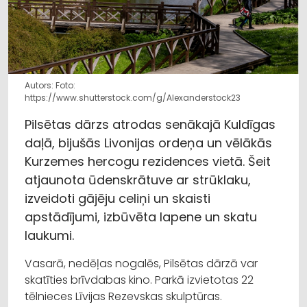
Autors: Foto:
https://www.shutterstock.com/g/Alexanderstock23
Pilsētas dārzs atrodas senākajā Kuldīgas
daļā, bijušās Livonijas ordeņa un vēlākās
Kurzemes hercogu rezidences vietā. Šeit
atjaunota ūdenskrātuve ar strūklaku,
izveidoti gājēju celiņi un skaisti
apstādījumi, izbūvēta lapene un skatu
laukumi.
Vasarā, nedēļas nogalēs, Pilsētas dārzā var
skatīties brīvdabas kino. Parkā izvietotas 22
tēlnieces Līvijas Rezevskas skulptūras.