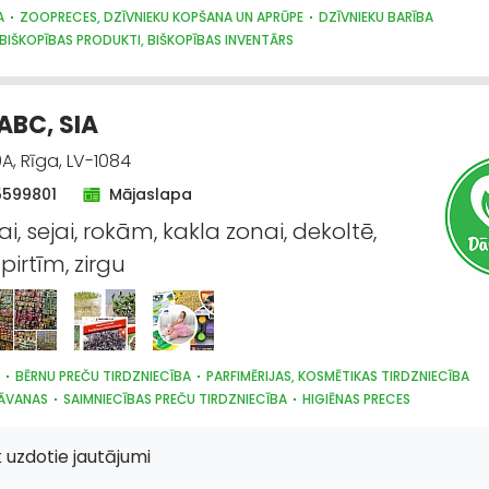
A
ZOOPRECES, DZĪVNIEKU KOPŠANA UN APRŪPE
DZĪVNIEKU BARĪBA
 BIŠKOPĪBAS PRODUKTI, BIŠKOPĪBAS INVENTĀRS
ABC, SIA
A, Rīga, LV-1084
5599801
Mājaslapa
, sejai, rokām, kakla zonai, dekoltē,
pirtīm, zirgu
BĒRNU PREČU TIRDZNIECĪBA
PARFIMĒRIJAS, KOSMĒTIKAS TIRDZNIECĪBA
DĀVANAS
SAIMNIECĪBAS PREČU TIRDZNIECĪBA
HIGIĒNAS PRECES
, DZĪVNIEKU KOPŠANA UN APRŪPE
INTERNETVEIKALI, E-KOMERCIJA
ĶĪMISKĀ
ECES
SĒKLAS UN STĀDI
AGROĶĪMIJA, MĒSLOŠANAS LĪDZEKĻI
 uzdotie jautājumi
IKA UN INVENTĀRS
AUGKOPĪBA UN TEHNISKĀS KULTŪRAS