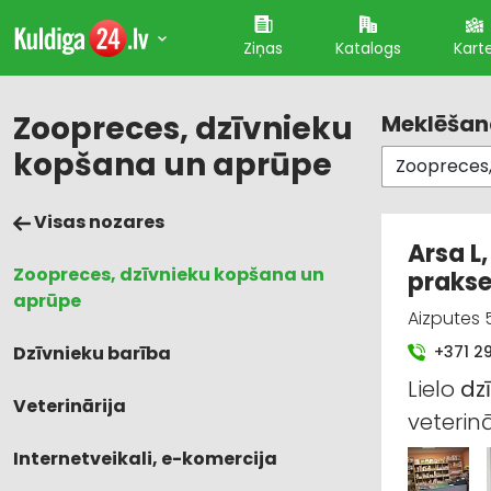
Ziņas
Katalogs
Kart
Zoopreces, dzīvnieku
Meklēšana
kopšana un aprūpe
Visas nozares
Arsa L
Zoopreces, dzīvnieku kopšana un
praks
aprūpe
Aizputes 5
Dzīvnieku barība
+371 2
Lielo
dz
Veterinārija
veterin
Internetveikali, e-komercija