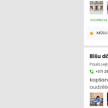
ZOOPRECES,
MŪSU 
Bišu dā
Paula Leji
+371 2
kopša
audzēša