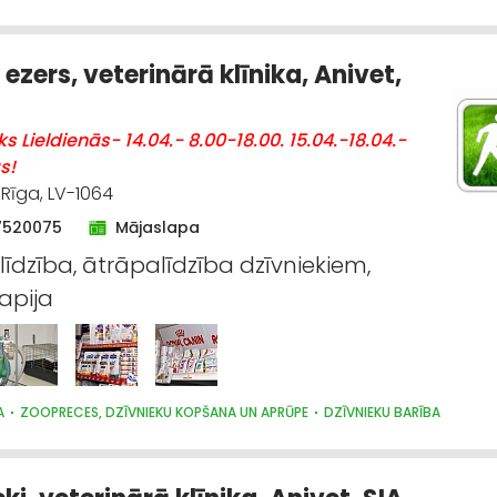
ezers, veterinārā klīnika, Anivet,
ks Lieldienās- 14.04.- 8.00-18.00. 15.04.-18.04.-
s!
 Rīga, LV-1064
7520075
Mājaslapa
līdzība, ātrāpalīdzība dzīvniekiem,
rapija
A
ZOOPRECES, DZĪVNIEKU KOPŠANA UN APRŪPE
DZĪVNIEKU BARĪBA