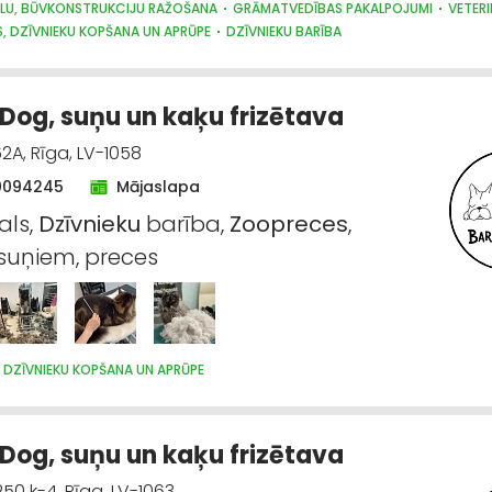
LU, BŪVKONSTRUKCIJU RAŽOŠANA
GRĀMATVEDĪBAS PAKALPOJUMI
VETERI
, DZĪVNIEKU KOPŠANA UN APRŪPE
DZĪVNIEKU BARĪBA
Dog, suņu un kaķu frizētava
2A, Rīga, LV-1058
0094245
Mājaslapa
als,
Dzīvnieku
barība,
Zoopreces
,
suņiem, preces
 DZĪVNIEKU KOPŠANA UN APRŪPE
Dog, suņu un kaķu frizētava
50 k-4, Rīga, LV-1063