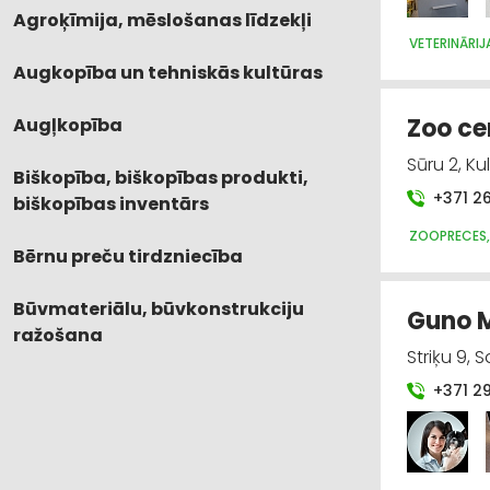
Agroķīmija, mēslošanas līdzekļi
VETERINĀRIJ
Augkopība un tehniskās kultūras
Zoo ce
Augļkopība
Sūru 2, Ku
Biškopība, biškopības produkti,
+371 2
biškopības inventārs
ZOOPRECES,
Bērnu preču tirdzniecība
Būvmateriālu, būvkonstrukciju
Guno M,
ražošana
Striķu 9, 
+371 2