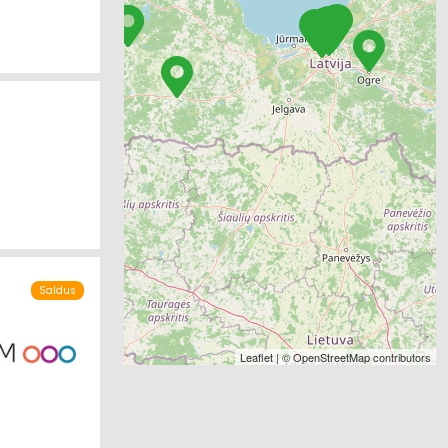
Saldus
Leaflet
| ©
OpenStreetMap
contributors