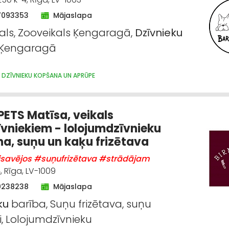
7093353
Mājaslapa
als, Zooveikals Ķengaragā,
Dzīvnieku
 Ķengaragā
 DZĪVNIEKU KOPŠANA UN APRŪPE
PETS Matīsa, veikals
vniekiem - lolojumdzīvnieku
a, suņu un kaķu frizētava
isavējos #suņufrizētava #strādājam
, Rīga, LV-1009
0238238
Mājaslapa
ku
barība, Suņu frizētava, suņu
, Lolojumdzīvnieku