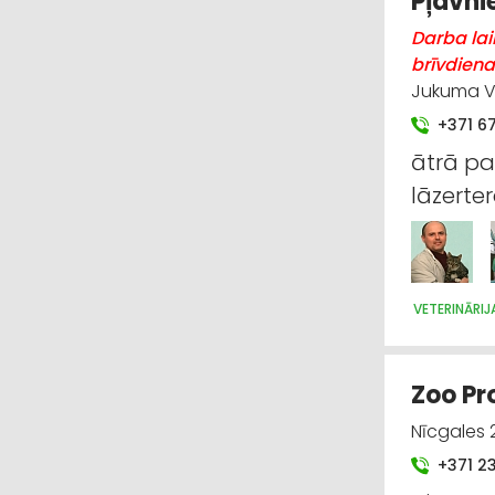
Pļavnie
Darba lai
brīvdiena
Jukuma Vā
+371 6
ātrā pa
lāzerte
VETERINĀRIJ
Zoo Pro
Nīcgales 2
+371 2