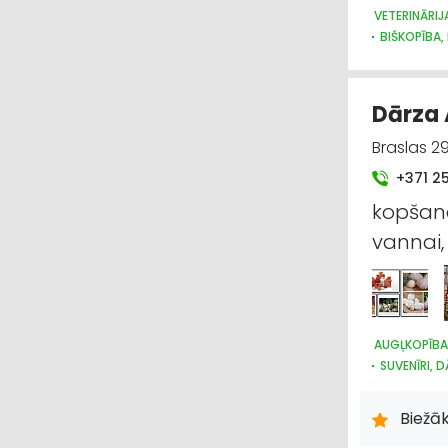
VETERINĀRIJ
BIŠKOPĪBA,
Dārza 
Braslas 29
+371 2
kopšanai
vannai, 
AUGĻKOPĪBA
SUVENĪRI, 
ZOOPRECES
HOBIJA PR
Biežāk
DĀRZA TEHN