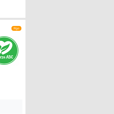
Rīga
S PRECES