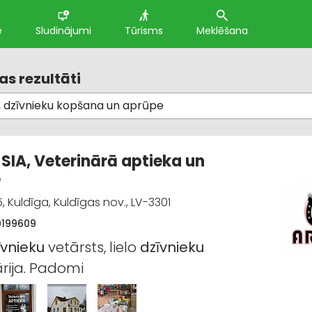
e
Sludinājumi
Tūrisms
Meklēšana
s rezultāti
, SIA, Veterinārā aptieka un
e
, Kuldīga, Kuldīgas nov., LV-3301
9199609
īvnieku
vetārsts, lielo
dzīvnieku
ārija. Padomi