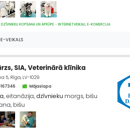
 DZĪVNIEKU KOPŠANA UN APRŪPE
INTERNETVEIKALI, E-KOMERCIJA
E-VEIKALS
rzs, SIA, Veterinārā klīnika
ņa 5, Rīga, LV-1029
9167346
Mājaslapa
na
, eitanāzija,
dzīvnieku
morgs, bišu
na, bišu