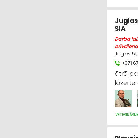
Juglas 
SIA
Darba lai
brīvdiena
Juglas 51,
+371 6
ātrā pa
lāzerte
VETERINĀRIJ