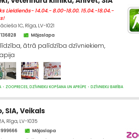
ki, veterinārā klīnika, Anivet, SIA
ks Lieldienās- 14.04.- 8.00-18.00. 15.04.-18.04.-
s!
cieša 1C, Rīga, LV-1021
7136828
Mājaslapa
līdzība, ātrā palīdzība dzīvniekiem,
rapija
A
ZOOPRECES, DZĪVNIEKU KOPŠANA UN APRŪPE
DZĪVNIEKU BARĪBA
, SIA, Veikals
A, Rīga, LV-1035
3999666
Mājaslapa