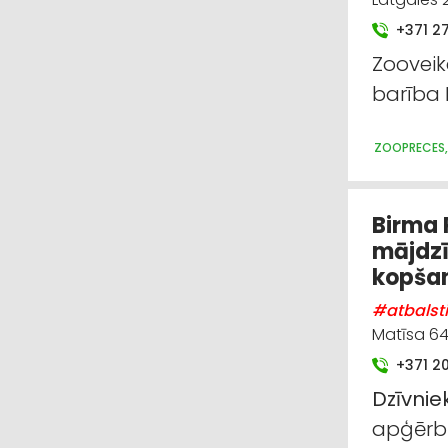
+371 2
Zooveik
barība
ZOOPRECES,
Birma 
mājdzī
kopšan
#atbalst
Matīsa 64
+371 2
Dzīvnie
apģērbi