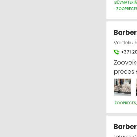
BŪVMATERIĀ
ZOOPRECES
Barber
Valdeķu 6
+371 2
Zooveik
preces 
ZOOPRECES,
Barber
Latgales 2