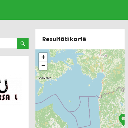
Rezultāti kartē
+
−