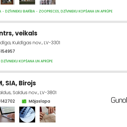
A
DZĪVNIEKU BARĪBA
ZOOPRECES, DZĪVNIEKU KOPŠANA UN APRŪPE
ntrs, veikals
ldīga, Kuldīgas nov., LV-3301
6154957
 DZĪVNIEKU KOPŠANA UN APRŪPE
 SIA, Birojs
Saldus, Saldus nov., LV-3801
9142702
Mājaslapa