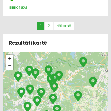
BIBLIOTĒKAS
1
2
Nākamā
Rezultāti kartē
+
−