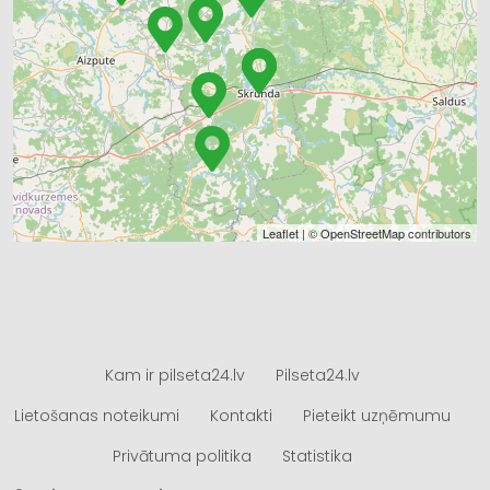
Leaflet
| ©
OpenStreetMap
contributors
Kam ir pilseta24.lv
Pilseta24.lv
Lietošanas noteikumi
Kontakti
Pieteikt uzņēmumu
Privātuma politika
Statistika