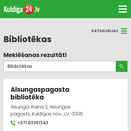
KATEGORIJAS
Bibliotēkas
Meklēšanas rezultāti
Visas nozares
Bibliotēkas
Poligrāfijas pakalpojumi
Alsungaspagasta
bibliotēka
Alsunga, Raiņa 2, Alsungas
pagasts, Kuldīgas nov., LV-3306
+371 63351343