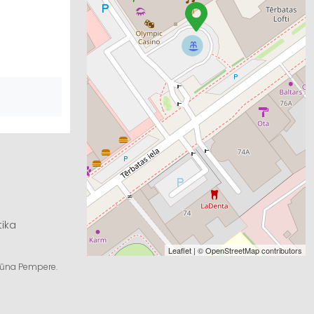
tika
Leaflet
| ©
OpenStreetMap
contributors
ngūna Pempere.