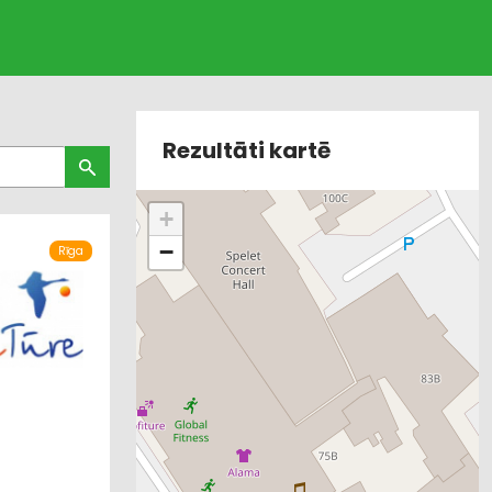
Rezultāti kartē
+
−
Rīga