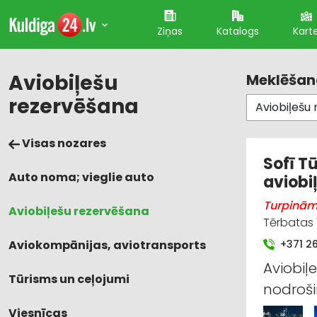
Ziņas
Katalogs
Kart
Aviobiļešu
Meklēšana
rezervēšana
Visas nozares
Sofī T
Auto noma; vieglie auto
aviobiļ
Turpinām 
Aviobiļešu rezervēšana
Tērbatas 7
Aviokompānijas, aviotransports
+371 2
Aviobiļ
Tūrisms un ceļojumi
nodro
Viesnīcas