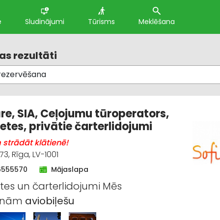
e
Sludinājumi
Tūrisms
Meklēšana
s rezultāti
ūre, SIA, Ceļojumu tūroperators,
etes, privātie čarterlidojumi
strādāt klātienē!
3, Rīga, LV-1001
6555570
Mājaslapa
etes un čarterlidojumi Mēs
šinām
aviobiļešu