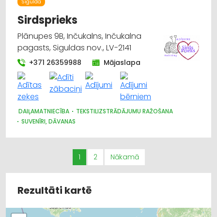
Sigulda
Sirdsprieks
Plānupes 9B, Inčukalns, Inčukalna
pagasts, Siguldas nov., LV-2141
+371 26359988
Mājaslapa
DAIĻAMATNIECĪBA
TEKSTILIZSTRĀDĀJUMU RAŽOŠANA
SUVENĪRI, DĀVANAS
1
2
Nākamā
Rezultāti kartē