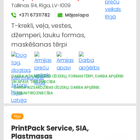
Tallinas 94, Rīga, LV-1009
+371 67311782
Mājaslapa
T-krekli, veļa, vestes,
džemperi, lauku formas,
maskēšanas tērpi
DARBA AIZSARDZĪBAS LĪDZEKĻI, FORMASTĒRPI, DARBA APĢĒRBI
UN APAVI; TIRDZNIECĪBA
DARBA AIZSARDZĪBAS LĪDZEKĻI, DARBA APĢĒRBI;
VAIRUMTIRDZNIECĪBA
APĢĒRBI: RŪPNIECISKĀ RAŽOŠANA, ŠŪŠANA
APAVI: TIRDZNIECĪBA
APĢĒRBI: TIRDZNIECĪBA
SUVENĪRI, DĀVANAS
Rīga
PrintPack Service, SIA,
Plastmasas