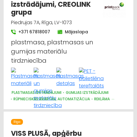
izstrādājumi, CREOLINK
grupa
Piedrujas 7A, Rīga, LV-1073
+371 67818007
Mājaslapa
plastmasa, plastmasas un
gumijas materiālu
tirdzniecība
PLASTMASAS IZSTRĀDĀJUMI
GUMIJAS IZSTRĀDĀJUMI
RŪPNIECISKĀS IEKĀRTAS, AUTOMATIZĀCIJA
REKLĀMA
REKLĀMA: VIDES
METĀLAPSTRĀDE
Rīga
VISS PLUSĀ, apģērbu