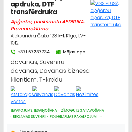
apdruka, DTF
transfērdruka
Apģērbu, priekšmetu APDRUKA.
Prezentreklāma
Aleksandra Čaka 128 k-1, Rīga, LV-
1012
+371 67287734
Mājaslapa
dāvanas, Suvenīru
dāvanas, Dāvanas biznesa
klientiem, T-kreklu
IEPAKOJUMS, IESAIŅOŠANA
ZĪMOGU IZGATAVOŠANA
REKLĀMAS SUVENĪRI
POLIGRĀFIJAS PAKALPOJUMI
REKLĀMA: VIDES
REKLĀMA
DARBA AIZSARDZĪBAS LĪDZEKĻI, FORMASTĒRPI, DARBA APĢĒRBI