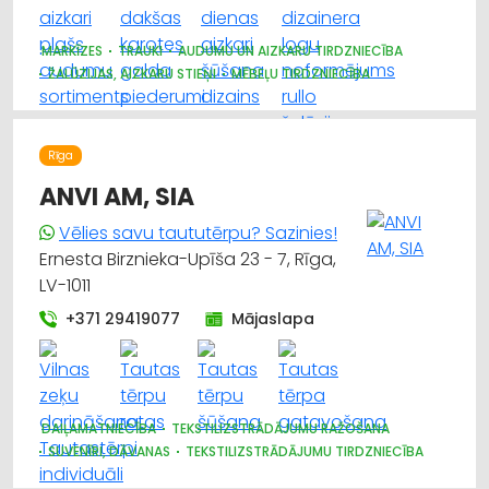
MARKĪZES
TRAUKI
AUDUMU UN AIZKARU TIRDZNIECĪBA
ŽALŪZIJAS, AIZKARU STIEŅI
MĒBEĻU TIRDZNIECĪBA
DIZAINS UN INTERJERS; PRIEKŠMETI UN PAKALPOJUMI
APGAISMES TEHNIKAS TIRDZNIECĪBA
SUVENĪRI, DĀVANAS
Rīga
ANVI AM, SIA
Vēlies savu taututērpu? Sazinies!
Ernesta Birznieka-Upīša 23 - 7, Rīga,
LV-1011
+371 29419077
Mājaslapa
DAIĻAMATNIECĪBA
TEKSTILIZSTRĀDĀJUMU RAŽOŠANA
SUVENĪRI, DĀVANAS
TEKSTILIZSTRĀDĀJUMU TIRDZNIECĪBA