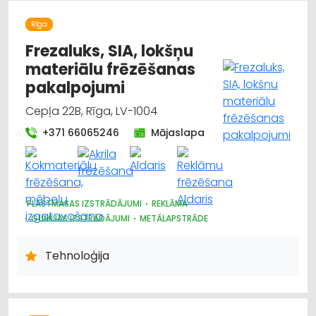
AGROĶĪMIJA, MĒSLOŠANAS LĪDZEKĻI
DĀRZA TEHNIKA UN INVENTĀRS
Rīga
AUGKOPĪBA UN TEHNISKĀS KULTŪRAS
Frezaluks, SIA, lokšņu
materiālu frēzēšanas
pakalpojumi
Cepļa 22B, Rīga, LV-1004
+371 66065246
Mājaslapa
PLASTMASAS IZSTRĀDĀJUMI
REKLĀMA
GUMIJAS IZSTRĀDĀJUMI
METĀLAPSTRĀDE
Tehnoloģija