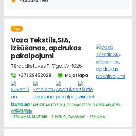
Atsauksmes
UN APAVI; TIRDZNIECĪBA
APĢĒRBI: RŪPNIECISKĀ RAŽOŠANA, ŠŪŠANA
Rīga
Voza Tekstils,SIA,
izšūšanas, apdrukas
pakalpojumi
Tēraudlietuves 11, Rīga, LV-1026
+371 29452028
Mājaslapa
DARBA AIZSARDZĪBAS LĪDZEKĻI, FORMASTĒRPI, DARBA APĢĒRBI;
RAŽOŠANA
REKLĀMAS SUVENĪRI
SUVENĪRI, DĀVANAS
REKLĀMA
DARBA AIZSARDZĪBAS LĪDZEKĻI, FORMASTĒRPI, DARBA APĢĒRBI
UN APAVI; TIRDZNIECĪBA
APĢĒRBI: RŪPNIECISKĀ RAŽOŠANA, ŠŪŠANA