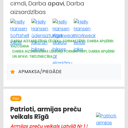
cimdi, Darba
apavi
, Darba
aizsardzības
DARBA AIZSARDZĪBAS LĪDZEKĻI, FORMASTĒRPI, DARBA APĢĒRBI;
RAŽOŠANA
DARBA AIZSARDZĪBAS LĪDZEKĻI, FORMASTĒRPI, DARBA APĢĒRBI
UN APAVI; TIRDZNIECĪBA
DARBA AIZSARDZĪBAS LĪDZEKĻI, DARBA APĢĒRBI;
VAIRUMTIRDZNIECĪBA
APMAKSA/PIEGĀDE
APĢĒRBI: VAIRUMTIRDZNIECĪBA
APĢĒRBI: TIRDZNIECĪBA
LOĢISTIKA
INTERNETVEIKALI, E-KOMERCIJA
REKLĀMA
POLIGRĀFIJAS PAKALPOJUMI
APĢĒRBI: IZGATAVOŠANA, ŠŪŠANA
APĢĒRBI: RŪPNIECISKĀ RAŽOŠANA, ŠŪŠANA
Rīga
Patrioti, armijas preču
veikals Rīgā
Armijas preču veikals Latvijā Nr 1 !