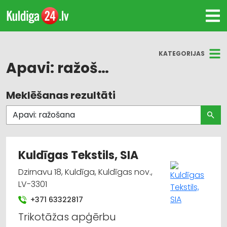
KATEGORIJAS
Apavi: ražošana
Meklēšanas rezultāti
Visas nozares
Suvenīri, dāvanas
Darba aizsardzības līdzekļi, formastērpi, darba
Kuldīgas Tekstils, SIA
apģērbi un apavi; tirdzniecība
Dzirnavu 18, Kuldīga, Kuldīgas nov.,
Apģērbi: rūpnieciskā ražošana, šūšana
LV-3301
+371 63322817
Mēbeļu tirdzniecība
Trikotāžas apģērbu