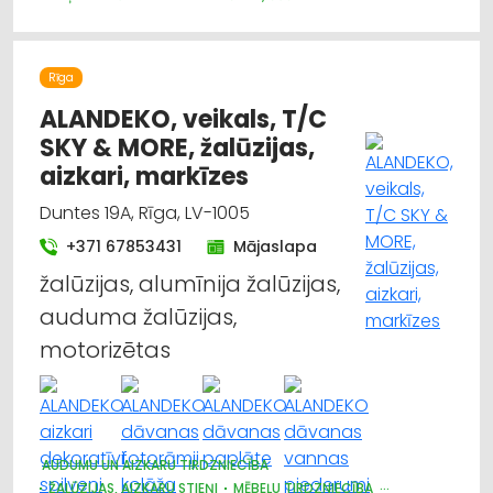
Rīga
ALANDEKO, veikals, T/C
SKY & MORE, žalūzijas,
aizkari, markīzes
Duntes 19A, Rīga, LV-1005
+371 67853431
Mājaslapa
žalūzijas, alumīnija žalūzijas,
auduma žalūzijas,
motorizētas
AUDUMU UN AIZKARU TIRDZNIECĪBA
ŽALŪZIJAS, AIZKARU STIEŅI
MĒBEĻU TIRDZNIECĪBA