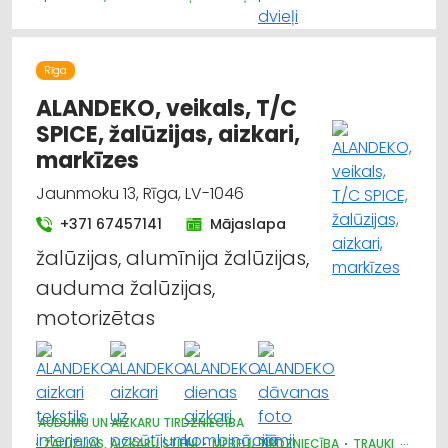
DIZAINS UN INTERJERS; PRIEKŠMETI UN PAKALPOJUMI
MARKĪZES
TRAUKI
APGAISMES TEHNIKAS TIRDZNIECĪBA
SUVENĪRI, DĀVANAS
Rīga
ALANDEKO, veikals, T/C
SPICE, žalūzijas, aizkari,
markīzes
Jaunmoku 13, Rīga, LV-1046
+371 67457141
Mājaslapa
žalūzijas, alumīnija žalūzijas,
auduma žalūzijas,
motorizētas
AUDUMU UN AIZKARU TIRDZNIECĪBA
ŽALŪZIJAS, AIZKARU STIEŅI
MĒBEĻU TIRDZNIECĪBA
TRAUKI