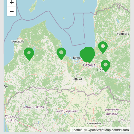
+
−
Leaflet
| ©
OpenStreetMap
contributors