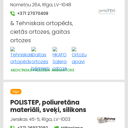
Nometņu 26A, Rīga, LV-1048
+371 27070409
& Tehniskais ortopēds,
cietās ortozes, gaitas
ortozes
MEDICĪNISKĀ PALĪDZĪBA: AMBULATORĀ
Rīga
POLISTEP, poliuretāna
materiāli, sveķi, silikons
Jersikas 45-5, Rīga, LV-1003
+371 26937082
Mājaslapa