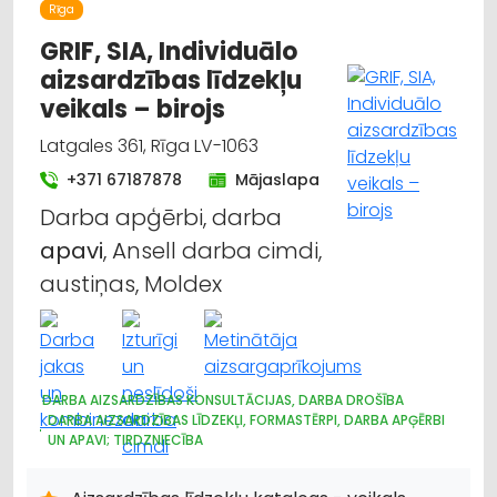
Rīga
GRIF, SIA, Individuālo
aizsardzības līdzekļu
veikals – birojs
Latgales 361, Rīga LV-1063
+371 67187878
Mājaslapa
Darba apģērbi, darba
apavi
, Ansell darba cimdi,
austiņas, Moldex
DARBA AIZSARDZĪBAS KONSULTĀCIJAS, DARBA DROŠĪBA
DARBA AIZSARDZĪBAS LĪDZEKĻI, FORMASTĒRPI, DARBA APĢĒRBI
UN APAVI; TIRDZNIECĪBA
DARBA AIZSARDZĪBAS LĪDZEKĻI, DARBA APĢĒRBI;
VAIRUMTIRDZNIECĪBA