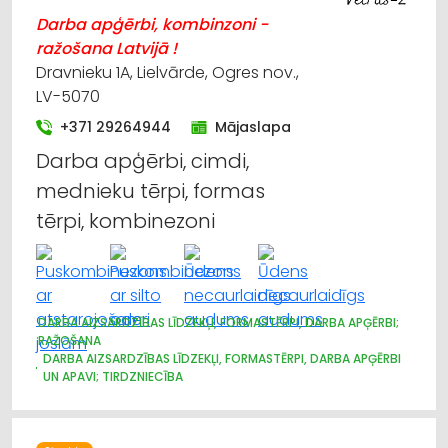
Darba apģērbi, kombinzoni -
ražošana Latvijā !
Dravnieku 1A, Lielvārde, Ogres nov.,
LV-5070
+371 29264944
Mājaslapa
Darba apģērbi, cimdi,
mednieku tērpi, formas
tērpi, kombinezoni
DARBA AIZSARDZĪBAS LĪDZEKĻI, FORMASTĒRPI, DARBA APĢĒRBI;
RAŽOŠANA
DARBA AIZSARDZĪBAS LĪDZEKĻI, FORMASTĒRPI, DARBA APĢĒRBI
UN APAVI; TIRDZNIECĪBA
DARBA AIZSARDZĪBAS LĪDZEKĻI, DARBA APĢĒRBI;
VAIRUMTIRDZNIECĪBA
APĢĒRBI: TIRDZNIECĪBA
APĢĒRBI: VAIRUMTIRDZNIECĪBA