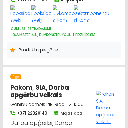
GUMIJAS IZSTRĀDĀJUMI
BŪVMATERIĀLU, BŪVKONSTRUKCIJU TIRDZNIECĪBA
BŪVMATERIĀLU, BŪVKONSTRUKCIJU RAŽOŠANA
BŪVMATERIĀLU, BŪVKONSTRUKCIJU VAIRUMTIRDZNIECĪBA
Produktu piegāde
INTERNETVEIKALI, E-KOMERCIJA
APDARES MATERIĀLI: TIRDZNIECĪBA
APDARES MATERIĀLI: VAIRUMTIRDZNIECĪBA
KRĀSAS, LAKAS, BŪVĶĪMIJA: TIRDZNIECĪBA
JUMTU SEGUMI
CELTNIECĪBAS UN REMONTA DARBI
Rīga
Pakom, SIA, Darba
apģērbu veikals
Ganību dambis 21B, Rīga, LV-1005
+371 22320140
Mājaslapa
Darba apģērbi, Darba