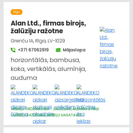
Rīga
Alan Ltd., firmas birojs,
žalūziju ražotne
Grenču 1A, Rīga, LV-1029
+371 67062919
Mājaslapa
horizontālās, bambusa,
koka, vertikālās, alumīnija,
auduma
MĒBEĻU TIRDZNIECĪBA
ŽALŪZIJAS, AIZKARU STIEŅI
MĒBEĻU RAŽOŠANA, MĒBEĻU SAGATAVES
AUDUMU UN AIZKARU TIRDZNIECĪBA
DIZAINS UN INTERJERS; PRIEKŠMETI UN PAKALPOJUMI