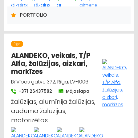
MARKĪZES
DIZAINS UN INTERJERS; PRIEKŠMETI UN PAKALPOJUMI
PORTFOLIO
APGAISMES TEHNIKAS TIRDZNIECĪBA
SUVENĪRI, DĀVANAS
PAKLĀJI, PAKLĀJU SERVISS
Rīga
ALANDEKO, veikals, T/P
Alfa, žalūzijas, aizkari,
markīzes
Brīvības gatve 372, Rīga, LV-1006
+371 26437582
Mājaslapa
žalūzijas, alumīnija žalūzijas,
auduma žalūzijas,
motorizētas