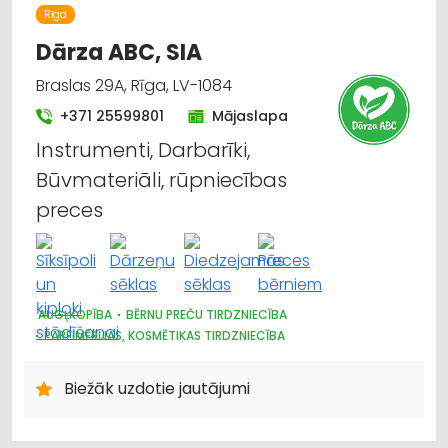
MARKĪZES
TRAUKI
APGAISMES TEHNIKAS TIRDZNIECĪBA
Rīga
SUVENĪRI, DĀVANAS
Dārza ABC, SIA
Braslas 29A, Rīga, LV-1084
+371 25599801
Mājaslapa
Instrumenti, Darbarīki,
Būvmateriāli, rūpniecības
preces
AUGĻKOPĪBA
BĒRNU PREČU TIRDZNIECĪBA
PARFIMĒRIJAS, KOSMĒTIKAS TIRDZNIECĪBA
SUVENĪRI, DĀVANAS
SAIMNIECĪBAS PREČU TIRDZNIECĪBA
HIGIĒNAS PRECES
Biežāk uzdotie jautājumi
ZOOPRECES, DZĪVNIEKU KOPŠANA UN APRŪPE
INTERNETVEIKALI, E-KOMERCIJA
ĶĪMISKĀS PRECES
HOBIJA PRECES
SĒKLAS UN STĀDI