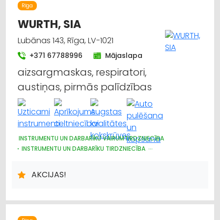
Rīga
WURTH, SIA
Lubānas 143, Rīga, LV-1021
+371 67788996
Mājaslapa
aizsargmaskas, respiratori,
austiņas, pirmās palīdzības
INSTRUMENTU UN DARBARĪKU VAIRUMTIRDZNIECĪBA
INSTRUMENTU UN DARBARĪKU TIRDZNIECĪBA
METĀLIZSTRĀDĀJUMI
MOTORU EĻĻAS, SMĒRVIELAS
AUTOSERVISU APRĪKOJUMS
ĶĪMISKĀS PRECES
AKCIJAS!
DARBA AIZSARDZĪBAS LĪDZEKĻI, FORMASTĒRPI, DARBA APĢĒRBI
UN APAVI; TIRDZNIECĪBA
DARBA AIZSARDZĪBAS LĪDZEKĻI, DARBA APĢĒRBI;
VAIRUMTIRDZNIECĪBA
BŪVMATERIĀLU, BŪVKONSTRUKCIJU TIRDZNIECĪBA