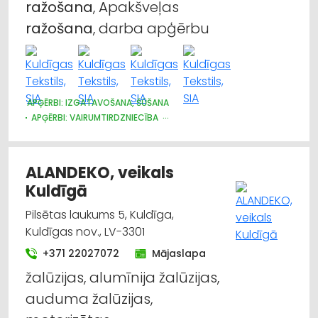
Trauki
ražošana
, Apakšveļas
ražošana
, darba apģērbu
Audumu un aizkaru tirdzniecība
Darba aizsardzības līdzekļi, darba apģērbi;
vairumtirdzniecība
APĢĒRBI: IZGATAVOŠANA, ŠŪŠANA
APĢĒRBI: VAIRUMTIRDZNIECĪBA
Darba aizsardzības līdzekļi, formastērpi, darba
APĢĒRBI: RŪPNIECISKĀ RAŽOŠANA, ŠŪŠANA
apģērbi; ražošana
ALANDEKO, veikals
Reklāma
Kuldīgā
Apgaismes tehnikas tirdzniecība
Pilsētas laukums 5, Kuldīga,
Kuldīgas nov., LV-3301
+371 22027072
Mājaslapa
žalūzijas, alumīnija žalūzijas,
auduma žalūzijas,