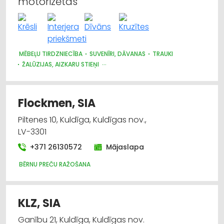
motorizētas
MĒBEĻU TIRDZNIECĪBA
SUVENĪRI, DĀVANAS
TRAUKI
ŽALŪZIJAS, AIZKARU STIEŅI
AUDUMU UN AIZKARU TIRDZNIECĪBA
Flockmen, SIA
Piltenes 10, Kuldīga, Kuldīgas nov.,
LV-3301
+371 26130572
Mājaslapa
BĒRNU PREČU RAŽOŠANA
KLZ, SIA
Ganību 21, Kuldīga, Kuldīgas nov.