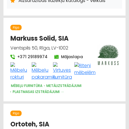
Aizsardzības līdzekļu katalogs - veikals
DARBA AIZSARDZĪBAS LĪDZEKĻI, FORMASTĒRPI, DARBA APĢĒRBI;
RAŽOŠANA
APAVI: TIRDZNIECĪBA
Rīga
Markuss Solid, SIA
Ventspils 50, Rīga, LV-1002
+371 29189974
Mājaslapa
MĒBEĻU FURNITŪRA
METĀLIZSTRĀDĀJUMI
PLASTMASAS IZSTRĀDĀJUMI
MĒBEĻU RAŽOŠANA, MĒBEĻU SAGATAVES
Rīga
Ortoteh, SIA