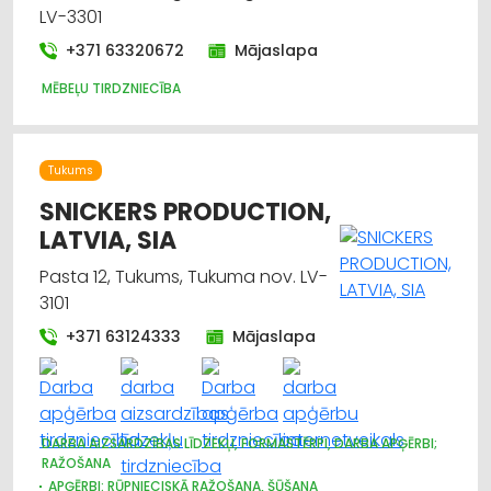
LV-3301
+371 63320672
Mājaslapa
MĒBEĻU TIRDZNIECĪBA
Tukums
SNICKERS PRODUCTION,
LATVIA, SIA
Pasta 12, Tukums, Tukuma nov. LV-
3101
+371 63124333
Mājaslapa
DARBA AIZSARDZĪBAS LĪDZEKĻI, FORMASTĒRPI, DARBA APĢĒRBI;
RAŽOŠANA
APĢĒRBI: RŪPNIECISKĀ RAŽOŠANA, ŠŪŠANA