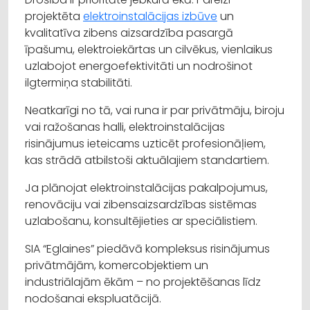
projektēta
elektroinstalācijas izbūve
un
kvalitatīva zibens aizsardzība pasargā
īpašumu, elektroiekārtas un cilvēkus, vienlaikus
uzlabojot energoefektivitāti un nodrošinot
ilgtermiņa stabilitāti.
Neatkarīgi no tā, vai runa ir par privātmāju, biroju
vai ražošanas halli, elektroinstalācijas
risinājumus ieteicams uzticēt profesionāļiem,
kas strādā atbilstoši aktuālajiem standartiem.
Ja plānojat elektroinstalācijas pakalpojumus,
renovāciju vai zibensaizsardzības sistēmas
uzlabošanu, konsultējieties ar speciālistiem.
SIA “Eglaines” piedāvā kompleksus risinājumus
privātmājām, komercobjektiem un
industriālajām ēkām – no projektēšanas līdz
nodošanai ekspluatācijā.