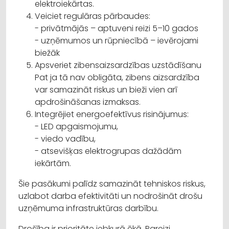
elektroiekārtas.
Veiciet regulāras pārbaudes:
- privātmājās – aptuveni reizi 5–10 gados
- uzņēmumos un rūpniecībā – ievērojami
biežāk
Apsveriet zibensaizsardzības uzstādīšanu
Pat ja tā nav obligāta, zibens aizsardzība
var samazināt riskus un bieži vien arī
apdrošināšanas izmaksas.
Integrējiet energoefektīvus risinājumus:
- LED apgaismojumu,
- viedo vadību,
- atsevišķas elektrogrupas dažādām
iekārtām.
Šie pasākumi palīdz samazināt tehniskos riskus,
uzlabot darba efektivitāti un nodrošināt drošu
uzņēmuma infrastruktūras darbību.
Drošība ir prioritāte jebkurā ēkā. Pareizi