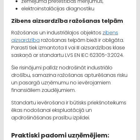
zemējuma pretestības mērījumus,
elektroinstalācijas diagnostiku
Zibens aizsardzība ražošanas telpām
Ražošanas un industriālajos objektos
zibens
aizsardzība
ražošanas telpām bieži ir obligāta.
Parasti tiek izmantota II vai III aizsardzības klase
saskaņā ar standartu LVS EN IEC 62305-3:2024.
Šie risinājumi palīdz nodrošināt industriālo
drošību, samazina ražošanas apturēšanas risku
un pasargā uzņēmumu no ievērojamiem
finansiāliem zaudējumiem.
Standartu ievērošana ir būtisks priekšnoteikums
ēkas nodošanai ekspluatācijā un
apdrošināšanas prasību izpildei.
Praktiski padomi uzņēmējiem: