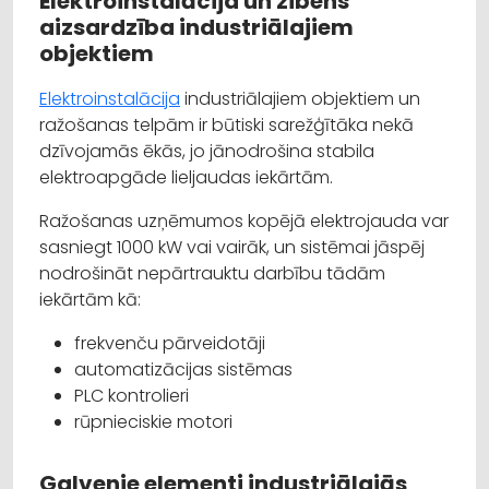
Elektroinstalācija un zibens
aizsardzība industriālajiem
objektiem
Elektroinstalācija
industriālajiem objektiem un
ražošanas telpām ir būtiski sarežģītāka nekā
dzīvojamās ēkās, jo jānodrošina stabila
elektroapgāde lieljaudas iekārtām.
Ražošanas uzņēmumos kopējā elektrojauda var
sasniegt 1000 kW vai vairāk, un sistēmai jāspēj
nodrošināt nepārtrauktu darbību tādām
iekārtām kā:
frekvenču pārveidotāji
automatizācijas sistēmas
PLC kontrolieri
rūpnieciskie motori
Galvenie elementi industriālajās