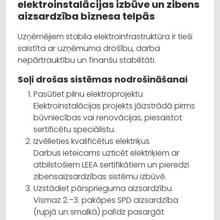
elektroinstalācijas izbūve un zibens
aizsardzība biznesa telpās
Uzņēmējiem stabila elektroinfrastruktūra ir tieši
saistīta ar uzņēmuma drošību, darba
nepārtrauktību un finanšu stabilitāti.
Soļi drošas sistēmas nodrošināšanai
Pasūtiet pilnu elektroprojektu
Elektroinstalācijas projekts jāizstrādā pirms
būvniecības vai renovācijas, piesaistot
sertificētu speciālistu.
Izvēlieties kvalificētus elektriķus
Darbus ieteicams uzticēt elektriķiem ar
atbilstošiem LEEA sertifikātiem un pieredzi
zibensaizsardzības sistēmu izbūvē.
Uzstādiet pārsprieguma aizsardzību
Vismaz 2.–3. pakāpes SPD aizsardzība
(rupjā un smalkā) palīdz pasargāt