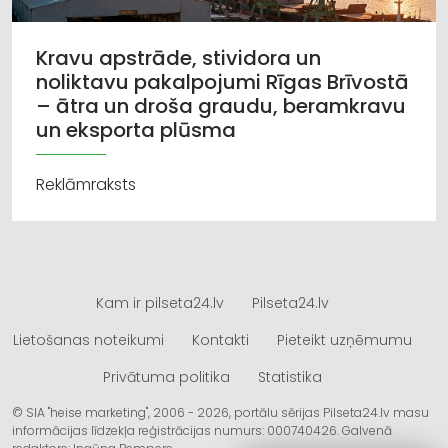
Kravu apstrāde, stividora un
noliktavu pakalpojumi Rīgas Brīvostā
– ātra un droša graudu, beramkravu
un eksporta plūsma
Reklāmraksts
Kam ir pilseta24.lv
Pilseta24.lv
Lietošanas noteikumi
Kontakti
Pieteikt uzņēmumu
Privātuma politika
Statistika
© SIA "heise marketing", 2006 - 2026, portālu sērijas Pilseta24.lv masu
informācijas līdzekļa reģistrācijas numurs: 000740426. Galvenā