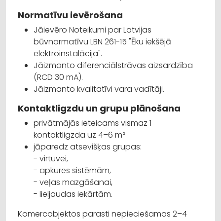
Normatīvu ievērošana
Jāievēro Noteikumi par Latvijas
būvnormatīvu LBN 261-15 "Ēku iekšējā
elektroinstalācija".
Jāizmanto diferenciālstrāvas aizsardzība
(RCD 30 mA).
Jāizmanto kvalitatīvi vara vadītāji.
Kontaktligzdu un grupu plānošana
privātmājās ieteicams vismaz 1
kontaktligzda uz 4–6 m²
jāparedz atsevišķas grupas:
- virtuvei,
- apkures sistēmām,
- veļas mazgāšanai,
- lieljaudas iekārtām.
Komercobjektos parasti nepieciešamas 2–4