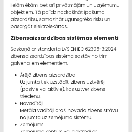
lielām ēkām, bet arī privātmājām un uzņēmumu
objektiem. Tā palīdz nodrošināt īpašuma
aizsardzību, samazināt ugunsgrēka risku un
pasargāt elektroiekārtas.
Zibensaizsardzības sistēmas elementi
Saskaņā ar standarta LVS EN IEC 62305-3:2024
zibensaizsardzības sistēma sastāv no trim
galvenajiem elementiem.
Ārējā zibens aizsardzība
Uz jumta tiek uzstādīti zibens uztvērēji
(pasīvie vai aktīvie), kas uztver zibens
triecienu.
Novadītāji
Metāla vadītāji droši novada zibens strāvu
no jumta uz zemējuma sistēmu.
Zemējums
Zemējuma kontūrs vai elektrodi ar