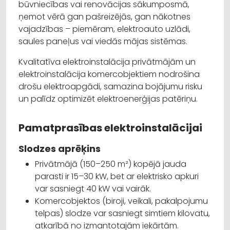
būvniecības vai renovācijas sākumposmā,
ņemot vērā gan pašreizējās, gan nākotnes
vajadzības – piemēram, elektroauto uzlādi,
saules paneļus vai viedās mājas sistēmas.
Kvalitatīva elektroinstalācija privātmājām un
elektroinstalācija komercobjektiem nodrošina
drošu elektroapgādi, samazina bojājumu risku
un palīdz optimizēt elektroenerģijas patēriņu.
Pamatprasības elektroinstalācijai
Slodzes aprēķins
Privātmājā (150–250 m²) kopējā jauda
parasti ir 15–30 kW, bet ar elektrisko apkuri
var sasniegt 40 kW vai vairāk.
Komercobjektos (biroji, veikali, pakalpojumu
telpas) slodze var sasniegt simtiem kilovatu,
atkarībā no izmantotajām iekārtām.