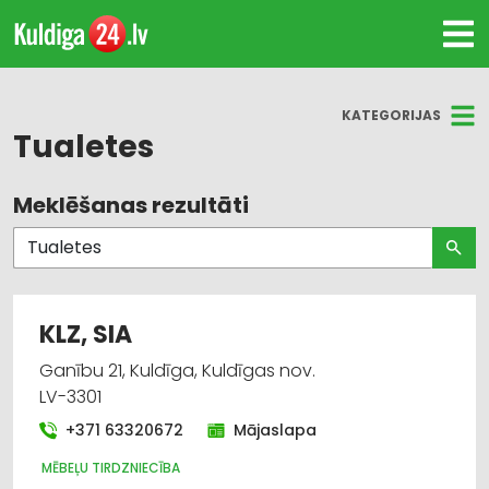
KATEGORIJAS
Tualetes
Meklēšanas rezultāti
Visas nozares
Būvmateriālu, būvkonstrukciju tirdzniecība
Celtniecības un remonta darbi
KLZ, SIA
Būvmateriālu, būvkonstrukciju
Ganību 21, Kuldīga, Kuldīgas nov.
vairumtirdzniecība
LV-3301
+371 63320672
Mājaslapa
Instrumentu un darbarīku tirdzniecība
MĒBEĻU TIRDZNIECĪBA