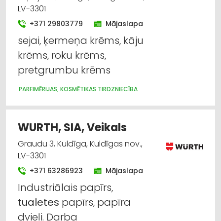
LV-3301
+371 29803779
Mājaslapa
sejai, ķermeņa krēms, kāju
krēms, roku krēms,
pretgrumbu krēms
PARFIMĒRIJAS, KOSMĒTIKAS TIRDZNIECĪBA
WURTH, SIA, Veikals
Graudu 3, Kuldīga, Kuldīgas nov.,
LV-3301
+371 63286923
Mājaslapa
Industriālais papīrs,
tualetes
papīrs, papīra
dvieļi. Darba