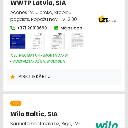
UZKOPŠANAS LĪDZEKĻI UN TEHNIKA, PROFESIONĀLĀ
WWTP Latvia, SIA
ELEKTROTEHNISKO IEKĀRTU UN ELEKTROMATERIĀLU
VAIRUMTIRDZNIECĪBA
Acones 2A, Ulbroka, Stopiņu
ELEKTROTEHNISKO IEKĀRTU UN ELEKTROMATERIĀLU
pagasts, Ropažu nov., LV-2130
TIRDZNIECĪBA
UGUNSDZĒSĪBAS UN UGUNSAIZSARDZĪBAS LĪDZEKĻI
+371 20010699
Mājaslapa
AUTO ĶĪMIJA, AUTO KRĀSAS
HIGIĒNAS PRECES
APAVI: TIRDZNIECĪBA
HIDRAULISKĀS UN PNEIMATISKĀS IERĪCES
INSTRUMENTU UN DARBARĪKU LABOŠANA, SERVISS
CELTNIECĪBAS UN REMONTA DARBI
KRĀSAS, LAKAS, BŪVĶĪMIJA: VAIRUMTIRDZNIECĪBA
VIDES AIZSARDZĪBA, EKOLOĢIJA
KRĀSAS, LAKAS, BŪVĶĪMIJA: TIRDZNIECĪBA
ARHITEKTŪRA, PROJEKTĒŠANA
SŪKŅI, PUMPJI, VĀRSTI, VENTIĻI
VENTILĀCIJAS UN KONDICIONĒŠANAS SISTĒMAS UN IEKĀRTAS
ŪDENSAPGĀDE UN KANALIZĀCIJA
TELPĀM
PIRKT IEKĀRTU
AGROĶĪMIJA, MĒSLOŠANAS LĪDZEKĻI
Rīga
Wilo Baltic, SIA
Saulrieta krastmala 53, Rīga, LV-