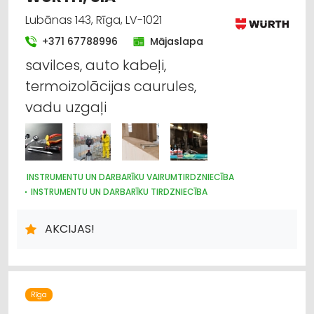
Lubānas 143, Rīga, LV-1021
+371 67788996
Mājaslapa
savilces, auto kabeļi,
termoizolācijas caurules,
vadu uzgaļi
INSTRUMENTU UN DARBARĪKU VAIRUMTIRDZNIECĪBA
INSTRUMENTU UN DARBARĪKU TIRDZNIECĪBA
METĀLIZSTRĀDĀJUMI
MOTORU EĻĻAS, SMĒRVIELAS
AUTOSERVISU APRĪKOJUMS
ĶĪMISKĀS PRECES
AKCIJAS!
DARBA AIZSARDZĪBAS LĪDZEKĻI, FORMASTĒRPI, DARBA APĢĒRBI
UN APAVI; TIRDZNIECĪBA
DARBA AIZSARDZĪBAS LĪDZEKĻI, DARBA APĢĒRBI;
VAIRUMTIRDZNIECĪBA
BŪVMATERIĀLU, BŪVKONSTRUKCIJU TIRDZNIECĪBA
Rīga
BŪVMATERIĀLU, BŪVKONSTRUKCIJU VAIRUMTIRDZNIECĪBA