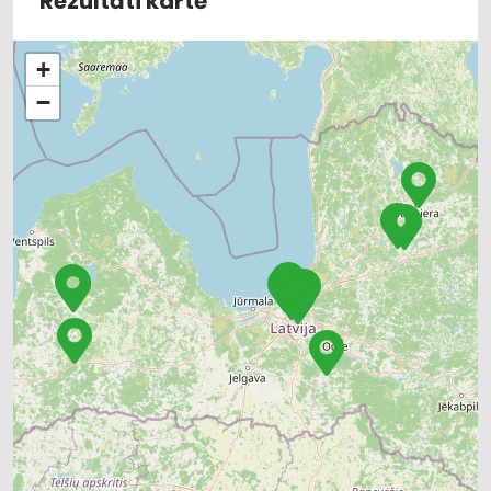
Rezultāti kartē
+
−