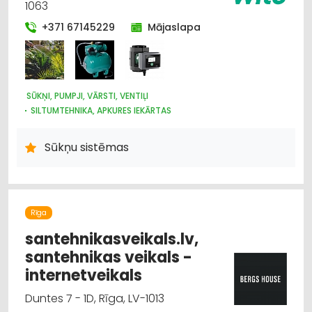
1063
+371 67145229
Mājaslapa
SŪKŅI, PUMPJI, VĀRSTI, VENTIĻI
SILTUMTEHNIKA, APKURES IEKĀRTAS
ŪDENSAPGĀDE UN KANALIZĀCIJA
SILTUMAPGĀDE UN SILTUMTĪKLI
Sūkņu sistēmas
Rīga
santehnikasveikals.lv,
santehnikas veikals -
internetveikals
Duntes 7 - 1D, Rīga, LV-1013