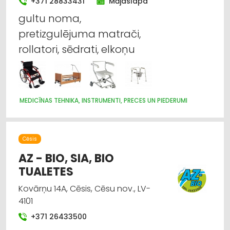
+371 28833431
Mājaslapa
gultu noma,
pretizgulējuma matrači,
rollatori, sēdrati, elkoņu
MEDICĪNAS TEHNIKA, INSTRUMENTI, PRECES UN PIEDERUMI
Cēsis
AZ - BIO, SIA, BIO
TUALETES
Kovārņu 14A, Cēsis, Cēsu nov., LV-
4101
+371 26433500