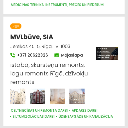
MEDICĪNAS TEHNIKA, INSTRUMENTI, PRECES UN PIEDERUMI
Rīga
MVLbūve, SIA
Jersikas 45-5, Rīga, LV-1003
+371 20622326
Mājaslapa
istabā, skursteņu remonts,
logu remonts Rīgā, dzīvokļu
remonts
CELTNIECĪBAS UN REMONTA DARBI
APDARES DARBI
SILTUMIZOLĀCIJAS DARBI
ŪDENSAPGĀDE UN KANALIZĀCIJA
SANTEHNIKAS UZSTĀDĪŠANA UN REMONTS
JUMTU SEGUMI