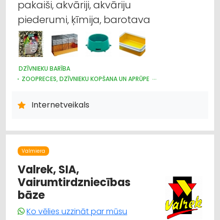
pakaiši, akvāriji, akvāriju
piederumi, ķīmija, barotava
DZĪVNIEKU BARĪBA
ZOOPRECES, DZĪVNIEKU KOPŠANA UN APRŪPE
DZĪVNIEKU TIRDZNIECĪBA
Internetveikals
Valmiera
Valrek, SIA,
Vairumtirdzniecības
bāze
Ko vēlies uzzināt par mūsu