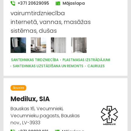
+371 20629095
Mājaslapa
vairumtirdzniecība
internetā, vannas, masāžas
sistēmas, dušas
SANTEHNIKAS TIRDZNIECĪBA
PLASTMASAS IZSTRĀDĀJUMI
SANTEHNIKAS UZSTĀDĪŠANA UN REMONTS
CAURULES
SANTEHNIKAS VAIRUMTIRDZNIECĪBA
SILTUMAPGĀDE UN SILTUMTĪKLI
BŪVMATERIĀLU, BŪVKONSTRUKCIJU TIRDZNIECĪBA
Bauska
SŪKŅI, PUMPJI, VĀRSTI, VENTIĻI
MĒBEĻU TIRDZNIECĪBA
SILTUMTEHNIKA, APKURES IEKĀRTAS
Medilux, SIA
CELTNIECĪBAS UN REMONTA DARBI
Bauskas 16, Vecumnieki,
INTERNETVEIKALI, E-KOMERCIJA
Vecumnieku pagasts, Bauskas
nov., LV-3933