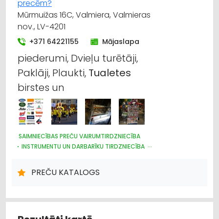
precēm?
Mūrmuižas 16C, Valmiera, Valmieras
nov., LV-4201
+371 64221155
Mājaslapa
piederumi, Dvieļu turētāji,
Paklāji, Plaukti,
Tualetes
birstes un
SAIMNIECĪBAS PREČU VAIRUMTIRDZNIECĪBA
INSTRUMENTU UN DARBARĪKU TIRDZNIECĪBA
PLASTMASAS IZSTRĀDĀJUMI
DARBA AIZSARDZĪBAS LĪDZEKĻI, FORMASTĒRPI, DARBA APĢĒRBI
PREČU KATALOGS
UN APAVI; TIRDZNIECĪBA
TRAUKI
HIGIĒNAS PRECES
IEPAKOJUMS, IESAIŅOŠANA
DĀRZA TEHNIKA UN INVENTĀRS
SĒKLAS UN STĀDI