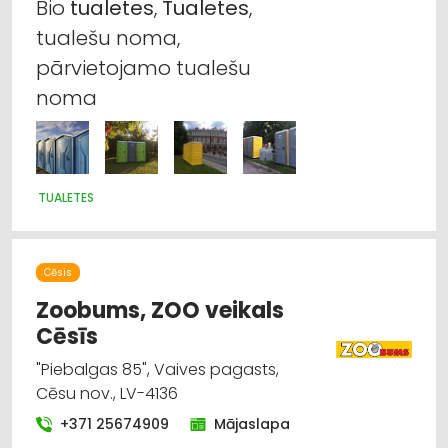
Bio
tualetes
,
Tualetes
,
tualešu noma,
pārvietojamo tualešu
noma
TUALETES
Cēsis
Zoobums, ZOO veikals
Cēsīs
"Piebalgas 85", Vaives pagasts,
Cēsu nov., LV-4136
+371 25674909
Mājaslapa