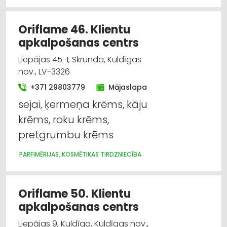
Darba aizsardzības līdzekļi, formastērpi, darba
apģērbi un apavi; tirdzniecība
Oriflame 46. Klientu
Higiēnas preces
apkalpošanas centrs
Liepājas 45-1, Skrunda, Kuldīgas
Medicīnas tehnika, instrumenti, preces un
nov., LV-3326
piederumi
+371 29803779
Mājaslapa
Parfimērijas, kosmētikas tirdzniecība
sejai, ķermeņa krēms, kāju
krēms, roku krēms,
Plastmasas izstrādājumi
pretgrumbu krēms
Santehnikas uzstādīšana un remonts
PARFIMĒRIJAS, KOSMĒTIKAS TIRDZNIECĪBA
Oriflame 50. Klientu
apkalpošanas centrs
Liepājas 9, Kuldīga, Kuldīgas nov.,