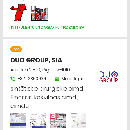
INSTRUMENTU UN DARBARĪKU TIRDZNIECĪBA
Rīga
DUO GROUP, SIA
Ausekļa 2 - 10, Rīga, LV-1010
+371 28639391
Mājaslapa
sintētiskie ķirurģiskie cimdi,
Finessis, kokvilnas cimdi,
cimdu