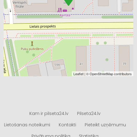
Leaflet
| ©
OpenStreetMap
contributors
Kam ir pilseta24.lv
Pilseta24.lv
Lietošanas noteikumi
Kontakti
Pieteikt uzņēmumu
Privātuma politika
Statistika