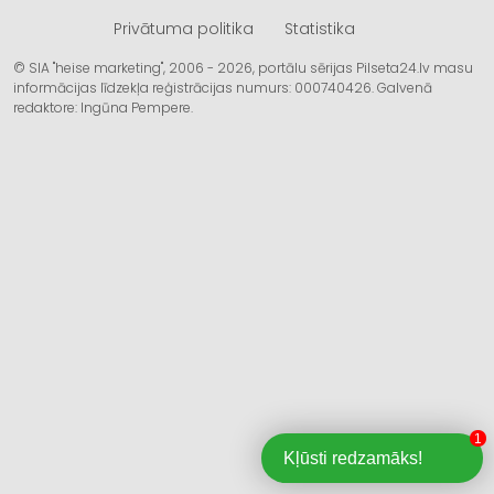
Privātuma politika
Statistika
© SIA "heise marketing", 2006 - 2026, portālu sērijas Pilseta24.lv masu
informācijas līdzekļa reģistrācijas numurs: 000740426. Galvenā
redaktore: Ingūna Pempere.
1
Kļūsti redzamāks!