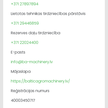
+371 27897894
Lietotas tehnikas tirdzniecības pārstāvis
+371 29446859
Rezerves daļu tirdzniecība
+371 22024400
E-pasts
info@ba-machinery.lv
Mājaslapa
https://balticagromachinery.lv/
Reģistrācijas numurs
40003450717