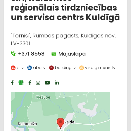
reģionālais tirdzniecības
un servisa centrs Kuldīgā
"Tornīši", Rumbas pagasts, Kuldīgas nov.,
LV-3301
+371 8558
Mājaslapa
zl.lv
abc.lv
building.lv
visaigimenei.lv