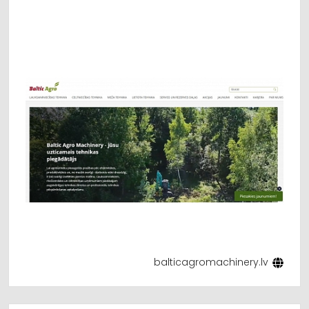
Pēcgarantijas serviss, Transmisijas diagnostika,
Hidraulikas diagnostika, Motoru remonts,
Elektronikas diagnostika, Kalibrēšana,
Programmēšana, Nažu asināšana, CLAAS Aqua Non-
Stop, Traktoru jaudas stends, Rulonprešu lentu
remonts, Tietjen pneimatiskās bremzes, HE-VA
priekšējās uzkares, Jūgvārpstas, Frontālie iekrāvēji,
Celtniecības tehnika, Ekskavatori, Kāpurķēžu
ekskavatori, Miniekskavatori, Ekskavatori-iekrāvēji,
Mini pašizgāzēji, KOBELCO, Kubota, Meža tehnika,
Mežizstrādes tehnika, Harvesteri, Forvarderi,
Harvestera galvas, Ponsse, Komunālā tehnika,
Minitraktori, Pašgājējpļaujmašīnas, Ekskavatoru
noma, Tehnikas noma, Būvtehnikas noma,
Mežkopības tehnika, Bondioli kardāna pārvadi,
Krustiņi, Sajūga diski, Konekesko Latvija
balticagromachinery.lv