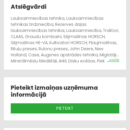
Atslēgvārdi
Lauksaimniecības tehnika, Lauksaimniecības
tehnikas tirdzniecība, Rezerves daļas
lauksaimniecības tehnikai, Lauksaimniecība, Traktori,
CLAAS, Graudu kombaini, Sējmašīnas HORSCH,
Sējmašīnas HE-VA, Kultivatori HORSCH, Pļaujmašīnas,
Rituļu preses, Rulonu preses, John Deere, New
Holland, Case, Augsnes apstrādes tehnika, Miglotāji,
...vairāk
Minerālmēslu kliedētāji, Arkli, Disku ecēšas, Piekabes,
Lopbarības sagatavošanas tehnika, Fliegl, Iekrāvēji,
Tehnika neapstrādāto platību kopšanai, Precīzā
lauksaimniecība, PTX Trimble, Preses, Vālotāji, Ārdītāji,
Savācējpiekabēs, Pašgājējsmalcinātāji, CLAAS
Pieteikt izmaiņas uzņēmuma
oriģinālās rezerves daļas, CLAAS eļļas un smērvielas,
informācijā
HORSCH rezerves daļas, Alternatīvās rezerves daļas,
Rezerves daļas pļaujmašīnām, Rezerves daļas
PIETEIKT
sējmašīnām, Filtri traktoriem, Piederumi tehnikai,
Kardāni Bondioli & Pavesi, Vakuumsūkņi, Mitruma
mērītāji, Ūdenssūkņi, Akumulatori, Degvielas sūkņi,
Tehnikas modeļi, Serviss, Remonts, Apkope,