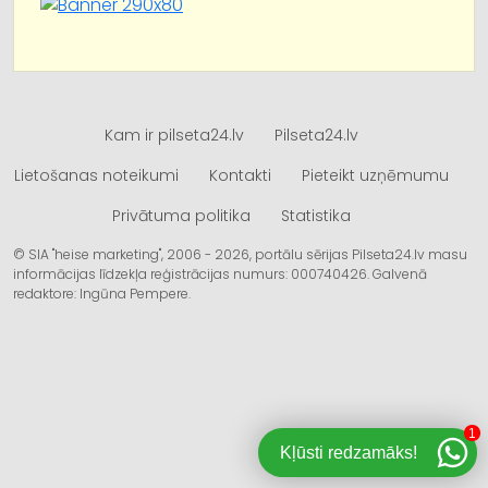
Kam ir pilseta24.lv
Pilseta24.lv
Lietošanas noteikumi
Kontakti
Pieteikt uzņēmumu
Privātuma politika
Statistika
© SIA "heise marketing", 2006 - 2026, portālu sērijas Pilseta24.lv masu
informācijas līdzekļa reģistrācijas numurs: 000740426. Galvenā
redaktore: Ingūna Pempere.
1
Kļūsti redzamāks!