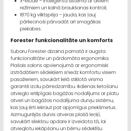
X-Mode – inteliģenta sistēma ar diviem
režīmiem un kalnā braukšanas kontroli;
1870 kg vilktspēja – jauda, kas ļauj
pārliecinoši pārvadāt arī smagākas
piekabes.
Forester funkcionalitāte un komforts
Subaru Forester dizaina pamatā ir augsta
funkcionalitāte un pārdomāta ergonomika.
Plašais salons apvienojumā ar ergonomiski
izstrādātiem sēdekļiem sniedz komfortu visiem
pasažieriem, savukārt lielā stiklotā virsma
garantē izcilu pārredzamību. Ikdienas lietošanu
atvieglo ietilpīgais bagāžas nodalījums ar platu
atveri un bagāžas nodalījuma durvju sistēmu,
kas ļauj ērti iekraut pat apjomīgus priekšmetus.
Aizmugurējās durvis atveras plašā leņķī,
savukārt sliekšņu apdare ir izveidota tā, lai
atvieglotu iekāpšanu un bērnu sēdeklīšu