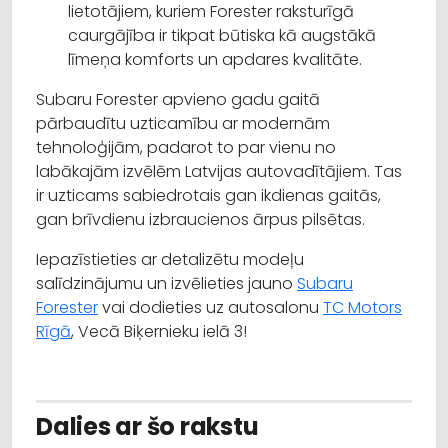
lietotājiem, kuriem Forester raksturīgā
caurgājība ir tikpat būtiska kā augstākā
līmeņa komforts un apdares kvalitāte.
Subaru Forester apvieno gadu gaitā
pārbaudītu uzticamību ar modernām
tehnoloģijām, padarot to par vienu no
labākajām izvēlēm Latvijas autovadītājiem. Tas
ir uzticams sabiedrotais gan ikdienas gaitās,
gan brīvdienu izbraucienos ārpus pilsētas.
Iepazīstieties ar detalizētu modeļu
salīdzinājumu un izvēlieties jauno
Subaru
Forester
vai dodieties uz autosalonu
TC Motors
Rīgā
, Vecā Biķernieku ielā 3!
Dalies ar šo rakstu