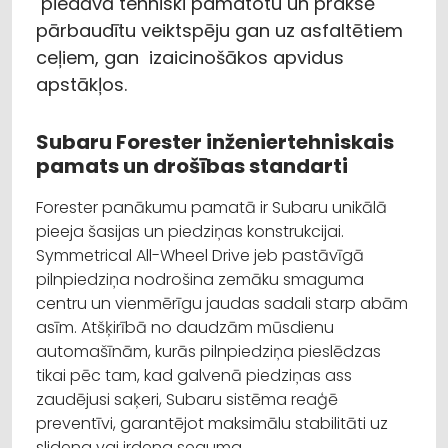
piedāvā tehniski pamatotu un praksē
pārbaudītu veiktspēju gan uz asfaltētiem
ceļiem, gan izaicinošākos apvidus
apstākļos.
Subaru Forester inženiertehniskais
pamats un drošības standarti
Forester panākumu pamatā ir Subaru unikālā
pieeja šasijas un piedziņas konstrukcijai.
Symmetrical All-Wheel Drive jeb pastāvīgā
pilnpiedziņa nodrošina zemāku smaguma
centru un vienmērīgu jaudas sadali starp abām
asīm. Atšķirībā no daudzām mūsdienu
automašīnām, kurās pilnpiedziņa pieslēdzas
tikai pēc tam, kad galvenā piedziņas ass
zaudējusi saķeri, Subaru sistēma reaģē
preventīvi, garantējot maksimālu stabilitāti uz
slidena vai irdena seguma.