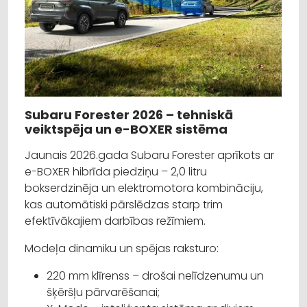
Subaru Forester 2026 – tehniskā
veiktspēja un e-BOXER sistēma
Jaunais 2026.gada Subaru Forester aprīkots ar
e-BOXER hibrīda piedziņu – 2,0 litru
bokserdzinēja un elektromotora kombināciju,
kas automātiski pārslēdzas starp trim
efektīvākajiem darbības režīmiem.
Modeļa dinamiku un spējas raksturo:
220 mm klīrenss – drošai nelīdzenumu un
šķēršļu pārvarēšanai;