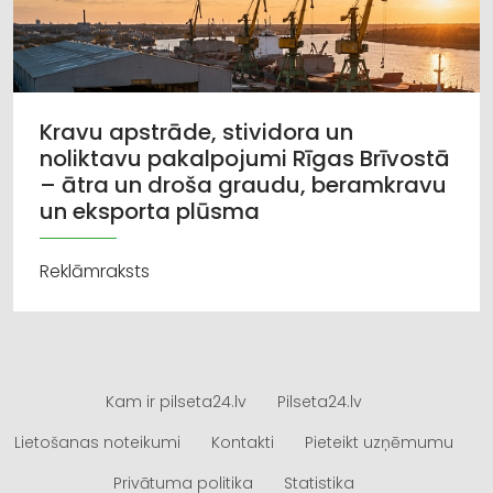
Kravu apstrāde, stividora un
noliktavu pakalpojumi Rīgas Brīvostā
– ātra un droša graudu, beramkravu
un eksporta plūsma
Reklāmraksts
Kam ir pilseta24.lv
Pilseta24.lv
Lietošanas noteikumi
Kontakti
Pieteikt uzņēmumu
Privātuma politika
Statistika