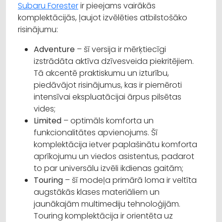
Subaru Forester
ir pieejams vairākās
komplektācijās, ļaujot izvēlēties atbilstošāko
risinājumu:
Adventure
– šī versija ir mērķtiecīgi
izstrādāta aktīva dzīvesveida piekritējiem.
Tā akcentē praktiskumu un izturību,
piedāvājot risinājumus, kas ir piemēroti
intensīvai ekspluatācijai ārpus pilsētas
vides;
Limited
– optimāls komforta un
funkcionalitātes apvienojums. Šī
komplektācija ietver paplašinātu komforta
aprīkojumu un viedos asistentus, padarot
to par universālu izvēli ikdienas gaitām;
Touring
– šī modeļa primārā loma ir veltīta
augstākās klases materiāliem un
jaunākajām multimediju tehnoloģijām.
Touring komplektācija ir orientēta uz