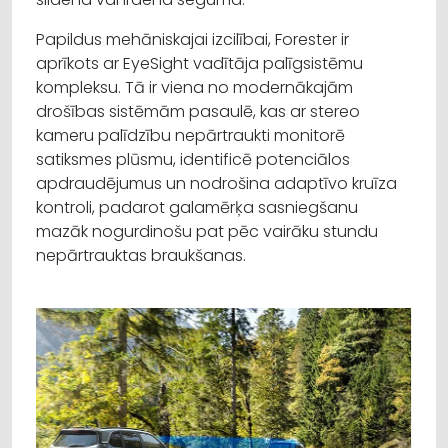
Papildus mehāniskajai izcilībai, Forester ir
aprīkots ar EyeSight vadītāja palīgsistēmu
kompleksu. Tā ir viena no modernākajām
drošības sistēmām pasaulē, kas ar stereo
kameru palīdzību nepārtraukti monitorē
satiksmes plūsmu, identificē potenciālos
apdraudējumus un nodrošina adaptīvo kruīza
kontroli, padarot galamērķa sasniegšanu
mazāk nogurdinošu pat pēc vairāku stundu
nepārtrauktas braukšanas.