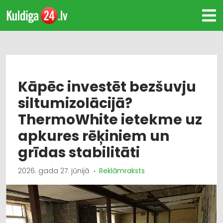
Kāpēc investēt bezšuvju
siltumizolācijā?
ThermoWhite ietekme uz
apkures rēķiniem un
grīdas stabilitāti
2026. gada 27. jūnijā
Reklāmraksts