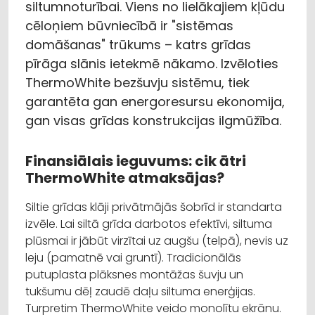
siltumnoturībai. Viens no lielākajiem kļūdu
cēloņiem būvniecībā ir "sistēmas
domāšanas" trūkums – katrs grīdas
pīrāga slānis ietekmē nākamo. Izvēloties
ThermoWhite bezšuvju sistēmu, tiek
garantēta gan energoresursu ekonomija,
gan visas grīdas konstrukcijas ilgmūžība.
Finansiālais ieguvums: cik ātri
ThermoWhite atmaksājas?
Siltie grīdas klāji privātmājās šobrīd ir standarta
izvēle. Lai siltā grīda darbotos efektīvi, siltuma
plūsmai ir jābūt virzītai uz augšu (telpā), nevis uz
leju (pamatnē vai gruntī). Tradicionālās
putuplasta plāksnes montāžas šuvju un
tukšumu dēļ zaudē daļu siltuma enerģijas.
Turpretim ThermoWhite veido monolītu ekrānu.