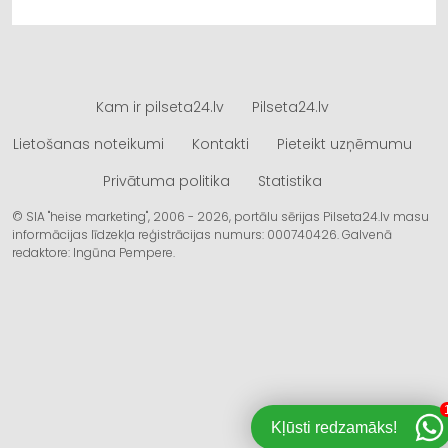
Kam ir pilseta24.lv
Pilseta24.lv
Lietošanas noteikumi
Kontakti
Pieteikt uzņēmumu
Privātuma politika
Statistika
© SIA "heise marketing", 2006 - 2026, portālu sērijas Pilseta24.lv masu
informācijas līdzekļa reģistrācijas numurs: 000740426. Galvenā
redaktore: Ingūna Pempere.
Kļūsti redzamāks!