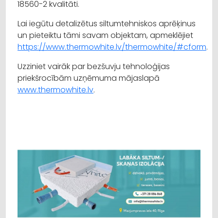
18560-2 kvalitāti.
Lai iegūtu detalizētus siltumtehniskos aprēķinus
un pieteiktu tāmi savam objektam, apmeklējiet
https://www.thermowhite.lv/thermowhite/#cform
.
Uzziniet vairāk par bezšuvju tehnoloģijas
priekšrocībām uzņēmuma mājaslapā
www.thermowhite.lv
.