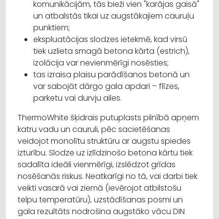
komunikācijām, tās bieži vien "karājas gaisā"
un atbalstās tikai uz augstākajiem cauruļu
punktiem;
ekspluatācijas slodzes ietekmē, kad virsū
tiek uzlieta smagā betona kārta (estrich),
izolācija var nevienmērīgi nosēsties;
tas izraisa plaisu parādīšanos betonā un
var sabojāt dārgo gala apdari – flīzes,
parketu vai durvju ailes.
ThermoWhite šķidrais putuplasts pilnībā apņem
katru vadu un cauruli, pēc sacietēšanas
veidojot monolītu struktūru ar augstu spiedes
izturību. Slodze uz izlīdzinošo betona kārtu tiek
sadalīta ideāli vienmērīgi, izslēdzot grīdas
nosēšanās riskus. Neatkarīgi no tā, vai darbi tiek
veikti vasarā vai ziemā (ievērojot atbilstošu
telpu temperatūru), uzstādīšanas posmi un
gala rezultāts nodrošina augstāko vācu DIN