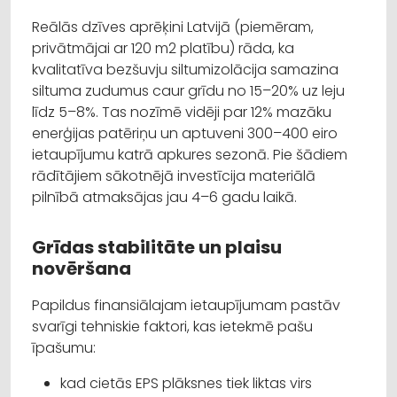
Reālās dzīves aprēķini Latvijā (piemēram,
privātmājai ar 120 m2 platību) rāda, ka
kvalitatīva bezšuvju siltumizolācija samazina
siltuma zudumus caur grīdu no 15–20% uz leju
līdz 5–8%. Tas nozīmē vidēji par 12% mazāku
enerģijas patēriņu un aptuveni 300–400 eiro
ietaupījumu katrā apkures sezonā. Pie šādiem
rādītājiem sākotnējā investīcija materiālā
pilnībā atmaksājas jau 4–6 gadu laikā.
Grīdas stabilitāte un plaisu
novēršana
Papildus finansiālajam ietaupījumam pastāv
svarīgi tehniskie faktori, kas ietekmē pašu
īpašumu:
kad cietās EPS plāksnes tiek liktas virs