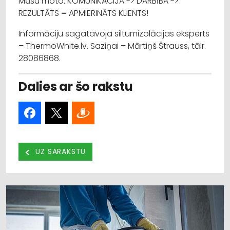
Mūsu moto: KOMUNIKĀCIJA -> DARBĪBA ->
REZULTĀTS = APMIERINĀTS KLIENTS!
Informāciju sagatavoja siltumizolācijas eksperts
– ThermoWhite.lv. Saziņai – Mārtiņš Štrauss, tālr.
28086868.
Dalies ar šo rakstu
UZ SARAKSTU