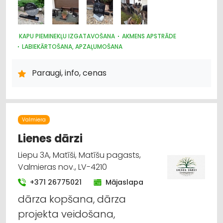
KAPU PIEMINEKĻU IZGATAVOŠANA
AKMENS APSTRĀDE
LABIEKĀRTOŠANA, APZAĻUMOŠANA
Paraugi, info, cenas
Valmiera
Lienes dārzi
Liepu 3A, Matīši, Matīšu pagasts,
Valmieras nov., LV-4210
+371 26775021
Mājaslapa
dārza kopšana, dārza
projekta veidošana,