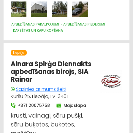
APBEDĪŠANAS PAKALPOJUMI
APBEDĪŠANAS PIEDERUMI
KAPSĒTAS UN KAPU KOPŠANA
Liepāja
Ainara Spirģa Diennakts
apbedīšanas birojs, SIA
Rainar
Sazinies ar mums šeit!
Kuršu 25, Liepāja, LV-3401
+371 20075758
Mājaslapa
krusti, vainagi, sēru pušķi,
sēru buķetes, buķetes,