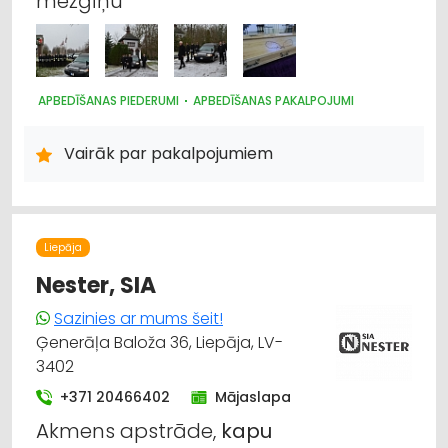
mežģīņu
APBEDĪŠANAS PIEDERUMI
APBEDĪŠANAS PAKALPOJUMI
Vairāk par pakalpojumiem
Liepāja
Nester, SIA
Sazinies ar mums šeit!
Ģenerāļa Baloža 36, Liepāja, LV-
3402
+371 20466402
Mājaslapa
Akmens apstrāde,
kapu