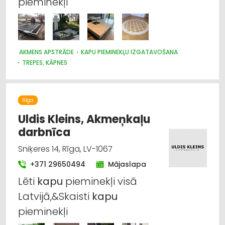
pieminekļi
AKMENS APSTRĀDE
KAPU PIEMINEKĻU IZGATAVOŠANA
TREPES, KĀPNES
DIZAINS UN INTERJERS; PRIEKŠMETI UN PAKALPOJUMI
Rīga
Uldis Kleins, Akmeņkaļu
darbnīca
Sniķeres 14, Rīga, LV-1067
+371 29650494
Mājaslapa
Lēti
kapu
pieminekļi visā
Latvijā,&Skaisti
kapu
pieminekļi