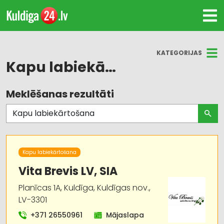
KATEGORIJAS
Kapu labiekārtošana
Meklēšanas rezultāti
Visas nozares
Akmens apstrāde
Apbedīšanas pakalpojumi
Kapu labiekārtošana
Apbedīšanas piederumi
Vita Brevis LV, SIA
Planīcas 1A, Kuldīga, Kuldīgas nov.,
Kapu pieminekļu izgatavošana
LV-3301
Labiekārtošana, apzaļumošana
+371 26550961
Mājaslapa