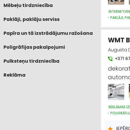
Mēbeļu tirdzniecība
INTERNETVEI
PAKLĀJI, PA
Paklāji, paklāju serviss
TEKSTILIZ
SUVENĪRI, 
Papīra un tā izstrādājumu ražošana
WMT Ba
Poligrāfijas pakalpojumi
Augusta D
+371 6
Pulksteņu tirdzniecība
dekorat
Reklāma
automaš
REKLĀMAS IZ
POLIGRĀFIJ
IEPĒR