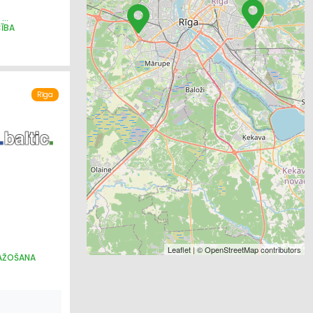
CĪBA
IECĪBA
Rīga
Leaflet
| ©
OpenStreetMap
contributors
RAŽOŠANA