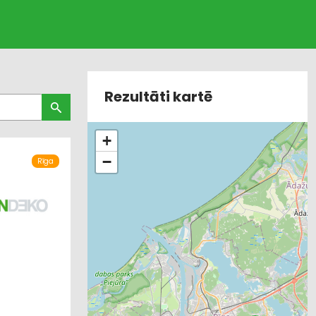
Rezultāti kartē
+
−
Rīga