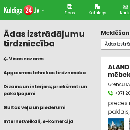
Ziņas
Katalogs
Kart
Ādas izstrādājumu
Meklēšana
tirdzniecība
Visas nozares
ALANDE
Apgaismes tehnikas tirdzniecība
mēbele
Grenču 1A
Dizains un interjers; priekšmeti un
pakalpojumi
+371 2
preces 
Gultas veļa un piederumi
paklājs
Internetveikali, e-komercija