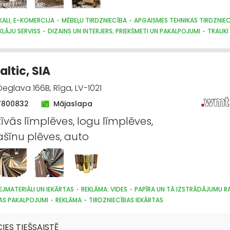
KALI, E-KOMERCIJA
MĒBEĻU TIRDZNIECĪBA
APGAISMES TEHNIKAS TIRDZNIE
KLĀJU SERVISS
DIZAINS UN INTERJERS; PRIEKŠMETI UN PAKALPOJUMI
TRAUKI
STRĀDĀJUMU TIRDZNIECĪBA
GULTAS VEĻA UN PIEDERUMI
PULKSTEŅU TIRDZN
DĀVANAS
ltic, SIA
eglava 166B, Rīga, LV-1021
7800832
Mājaslapa
īvās līmplēves, logu līmplēves,
īnu plēves, auto
EJMATERIĀLI UN IEKĀRTAS
REKLĀMA: VIDES
PAPĪRA UN TĀ IZSTRĀDĀJUMU 
AS PAKALPOJUMI
REKLĀMA
TIRDZNIECĪBAS IEKĀRTAS
CIES TIEŠSAISTĒ