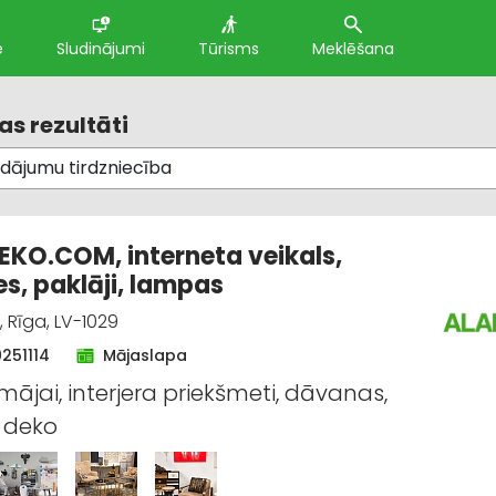
e
Sludinājumi
Tūrisms
Meklēšana
s rezultāti
KO.COM, interneta veikals,
s, paklāji, lampas
, Rīga, LV-1029
0251114
Mājaslapa
mājai, interjera priekšmeti, dāvanas,
, deko