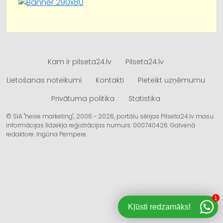
Kam ir pilseta24.lv
Pilseta24.lv
Lietošanas noteikumi
Kontakti
Pieteikt uzņēmumu
Privātuma politika
Statistika
© SIA "heise marketing", 2006 - 2026, portālu sērijas Pilseta24.lv masu
informācijas līdzekļa reģistrācijas numurs: 000740426. Galvenā
redaktore: Ingūna Pempere.
1
Kļūsti redzamāks!